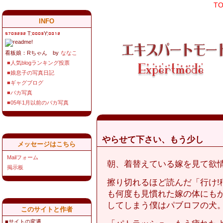
T
INFO
T:
Y:
看板娘：Rちゃん by
ななこ
■人気blogランキング投票
■娘息子の写真日記
■ギャグブログ
■バカ写真
■05年1月以前のバカ写真
やらせて下さい、もう少し
メッセージはこちら
Mailフォーム
朝、着替えている嫁を見て欲
掲示板
擦り切れるほど読んだ「行け!
も何度も見慣れた嫁の体にも
してしまう僕はパブロフの犬
このサイトと作者
■サイトの変遷