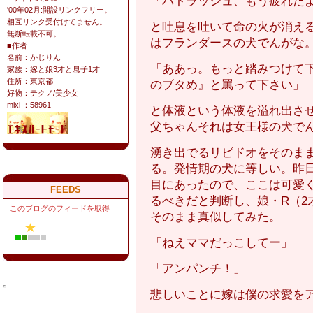
「パトラッシュ、もう疲れた
'00年02月:開設リンクフリー。
相互リンク受付けてません。
と吐息を吐いて命の火が消え
無断転載不可。
はフランダースの犬でんがな
■作者
名前：かじりん
「ああっ。もっと踏みつけて
家族：嫁と娘3才と息子1才
住所：東京都
のブタめ』と罵って下さい」
好物：テクノ/美少女
mixi ：58961
と体液という体液を溢れ出さ
父ちゃんそれは女王様の犬で
湧き出でるリビドオをそのま
る。発情期の犬に等しい。昨
目にあったので、ここは可愛
FEEDS
るべきだと判断し、娘・R（2
このブログのフィードを取得
そのまま真似してみた。
「ねえママだっこしてー」
「アンパンチ！」
悲しいことに嫁は僕の求愛を