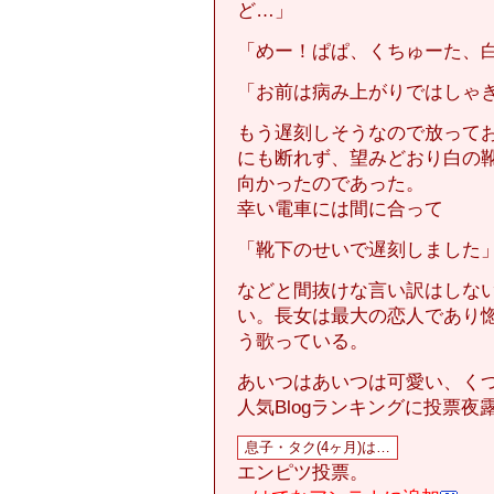
ど…」
「めー！ぱぱ、くちゅーた、
「お前は病み上がりではしゃ
もう遅刻しそうなので放って
にも断れず、望みどおり白の
向かったのであった。
幸い電車には間に合って
「靴下のせいで遅刻しました
などと間抜けな言い訳はしな
い。長女は最大の恋人であり
う歌っている。
あいつはあいつは可愛い、く
人気Blogランキングに投票夜
エンピツ投票。