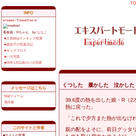
T
INFO
T:
Y:
看板娘：Rちゃん by
ななこ
■人気blogランキング投票
■娘息子の写真日記
■ギャグブログ
■バカ写真
■05年1月以前のバカ写真
くつした 履かした 泣かした
メッセージはこちら
Mailフォーム
39.6度の熱を出した娘・R（
掲示板
熱に戻った。
「これで夕方また熱が出なけ
このサイトと作者
親の配をよそに、前日グッタ
■サイトの変遷