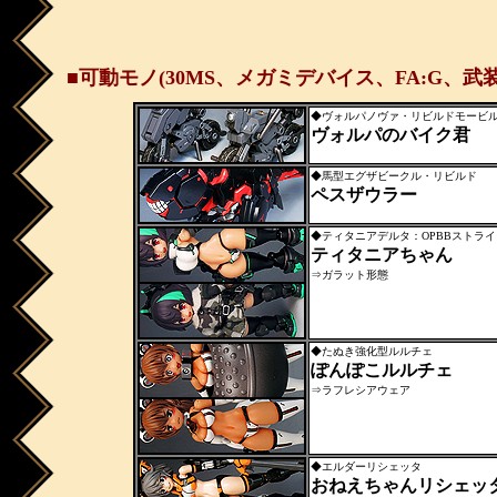
■可動モノ(30MS、メガミデバイス、FA:G、武
◆ヴォルパノヴァ・リビルドモービ
ヴォルパのバイク君
◆馬型エグザビークル・リビルド
ペスザウラー
◆ティタニアデルタ：OPBBストラ
ティタニアちゃん
⇒ガラット形態
◆たぬき強化型ルルチェ
ぽんぽこルルチェ
⇒ラフレシアウェア
◆エルダーリシェッタ
おねえちゃんリシェッ