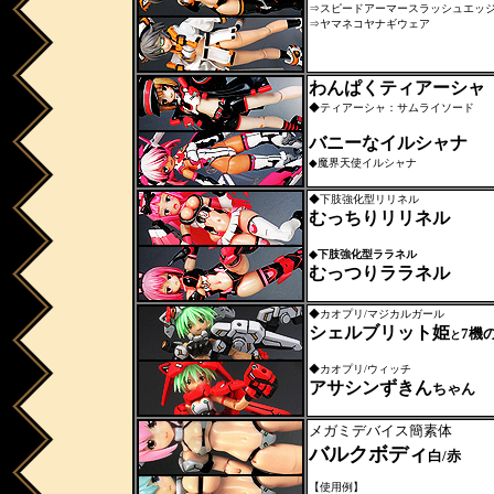
⇒スピードアーマースラッシュエッ
⇒ヤマネコヤナギウェア
わんぱくティアーシャ
◆ティアーシャ：サムライソード
バニーなイルシャナ
◆魔界天使イルシャナ
◆下肢強化型リリネル
むっちりリリネル
◆下肢強化型ララネル
むっつりララネル
◆カオプリ/マジカルガール
シェルブリット姫
7機
と
◆カオプリ/ウィッチ
アサシンずきん
ちゃん
メガミデバイス簡素体
バルクボディ
白/赤
【使用例】