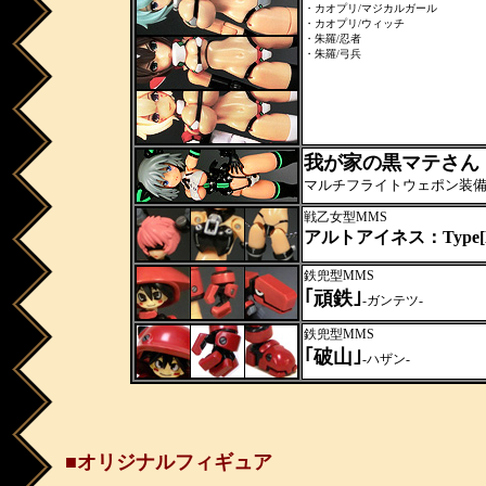
・カオプリ/マジカルガール
・カオプリ/ウィッチ
・朱羅/忍者
・朱羅/弓兵
我が家の黒マテさん
マルチフライトウェポン装
戦乙女型MMS
アルトアイネス：Type[
鉄兜型MMS
｢頑鉄｣
-ガンテツ-
鉄兜型MMS
｢破山｣
-ハザン-
■オリジナルフィギュア