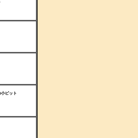
ジ
の小ビット