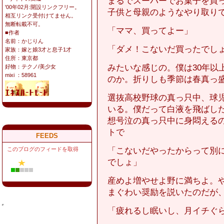
まるでスーパーでお菓子を買
'00年02月:開設リンクフリー。
子供と母親のようなやり取り
相互リンク受付けてません。
無断転載不可。
「ママ、買ってよー」
■作者
名前：かじりん
「ダメ！こないだ買ったでし
家族：嫁と娘3才と息子1才
住所：東京都
みたいな感じの。僕は30年以
好物：テクノ/美少女
mixi ：58961
のか。折りしも季節は春真っ
選抜高校野球の真っ只中、球
いる。僕だって白液を飛ばし
想号泣の真っ只中に身悶える
トで
FEEDS
「こないだやったからって別
このブログのフィードを取得
でしょ」
産めよ増やせよ野に満ちよ。
まぐわい奨励を説いたのだが
「疲れるし眠いし、月イチぐ