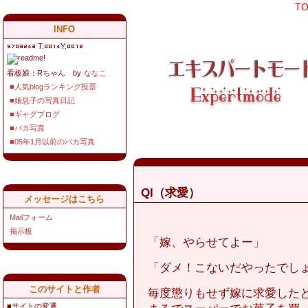
T
INFO
T:
Y:
看板娘：Rちゃん by
ななこ
■人気blogランキング投票
■娘息子の写真日記
■ギャグブログ
■バカ写真
■05年1月以前のバカ写真
QI（求愛）
メッセージはこちら
Mailフォーム
掲示板
「嫁、やらせてよー」
「ダメ！こないだやったでし
このサイトと作者
毎度懲りもせず嫁に求愛した
■サイトの変遷