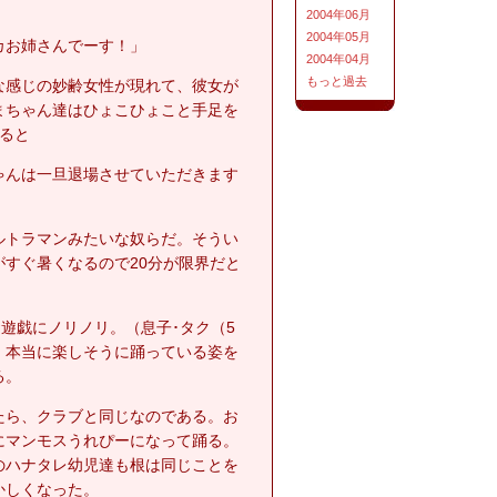
2004年06月
2004年05月
カお姉さんでーす！」
2004年04月
もっと過去
な感じの妙齢女性が現れて、彼女が
まちゃん達はひょこひょこと手足を
ると
ゃんは一旦退場させていただきます
ルトラマンみたいな奴らだ。そうい
すぐ暑くなるので20分が限界だと
遊戯にノリノリ。（息子･タク（5
）本当に楽しそうに踊っている姿を
る。
たら、クラブと同じなのである。お
にマンモスうれぴーになって踊る。
のハナタレ幼児達も根は同じことを
かしくなった。