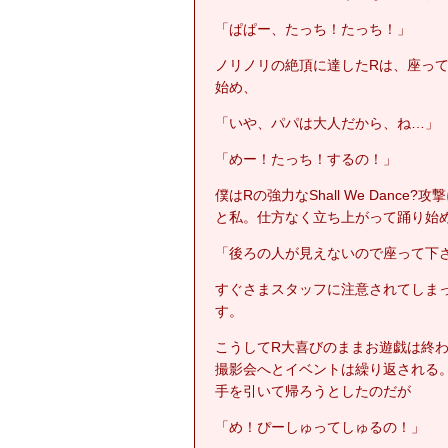
「ぱぱー、たっち！たっち！」
ノリノリの絶頂に達したRは、座っ
始め、
「いや、パパは大人だから、ね…」
「めー！たっち！するの！」
僕はRの強力なShall We Danc
と私。仕方なく立ち上がって踊り始
「後ろの人が見えないので座って下
すぐさまスタッフに注意されてしま
す。
こうしてR大喜びのままお遊戯は終
撮影会へとイベントは繰り返される
手を引いて帰ろうとしたのだが
「め！ぴーしゅってしゅるの！」