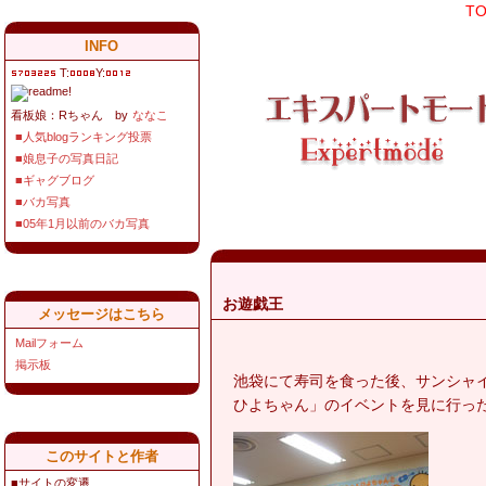
T
INFO
T:
Y:
看板娘：Rちゃん by
ななこ
■人気blogランキング投票
■娘息子の写真日記
■ギャグブログ
■バカ写真
■05年1月以前のバカ写真
お遊戯王
メッセージはこちら
Mailフォーム
掲示板
池袋にて寿司を食った後、サンシャ
ひよちゃん」のイベントを見に行っ
このサイトと作者
■サイトの変遷