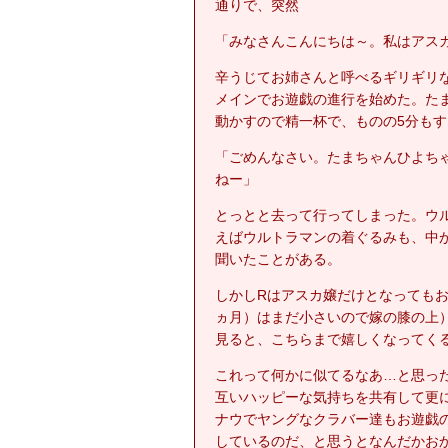
通りで、突然
「みなさんこんにちは～。私はアス
辛うじてお姉さんと呼べるギリギリ
メインでお遊戯の進行を始めた。た
動かすので精一杯で、ものの5分もす
「ごめんなさい。たまちゃんひよち
ねー」
とっとと去って行ってしまった。ウ
えばウルトラマンの着ぐるみも、中が
聞いたことがある。
しかしRはアスカ嬢だけとなってもお
ヵ月）はまだ小さいので嫁の膝の上
見ると、こちらまで嬉しくなってく
これって何かに似てるなあ…と思っ
互いハッピーな気持ちを共有して更
ナウでヤングなクラバー達もお遊戯
しているのだ、と思うとなんだかお