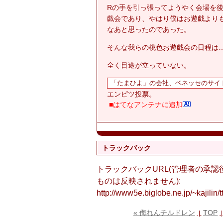
Rの手を引っ張ってようやく会場を
戯会であり、やはり僕はお遊戯より
なあと思ったのであった。
そんな我らの桃色お遊戯会の日程は
全く目途が立っていない。
エンピツ投票。
■はてなアンテナに追加
トラックバック
トラックバックURL(管理者の承
ものは反映されません):
http://www5e.biglobe.ne.jp/~kajilin/tt
« 侮れんチルドレン
TOP
|