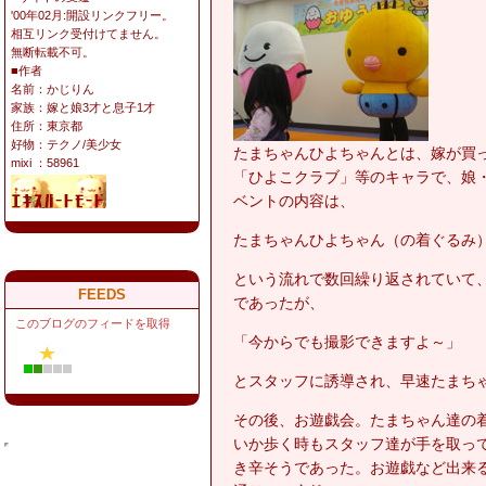
'00年02月:開設リンクフリー。
相互リンク受付けてません。
無断転載不可。
■作者
名前：かじりん
家族：嫁と娘3才と息子1才
住所：東京都
好物：テクノ/美少女
たまちゃんひよちゃんとは、嫁が買
mixi ：58961
「ひよこクラブ」等のキャラで、娘・
ベントの内容は、
たまちゃんひよちゃん（の着ぐるみ
という流れで数回繰り返されていて
FEEDS
であったが、
このブログのフィードを取得
「今からでも撮影できますよ～」
とスタッフに誘導され、早速たまち
その後、お遊戯会。たまちゃん達の
いか歩く時もスタッフ達が手を取っ
き辛そうであった。お遊戯など出来