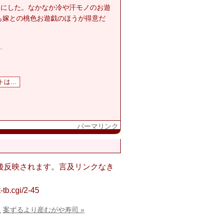
後にした。なかなか冷や汗モノのお遊
も嫁との桃色お遊戯のほうが得意だ
…
パーマリンク
認後反映されます。言及リンクなき
-tb.cgi/2-45
案ずるより産むがや寿司 »
|