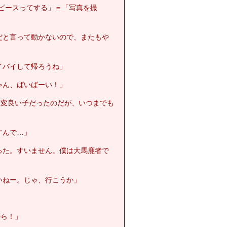
「ピースってする」＝「写真を撮
だと言って動かないので、またもや
イバイして帰ろうね」
ゃん、ばいばーい！」
大変良い子だったのだが、いつまでも
すんで…」
った。すいません。僕は大馬鹿者で
いねー。じゃ、行こうか」
から！」