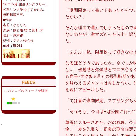
'00年02月:開設リンクフリー。
「期間限定って書いてあったからつ
相互リンク受付けてません。
無断転載不可。
たかい？」
■作者
名前：かじりん
そんな理由で選んでしまったもので
家族：嫁と娘3才と息子1才
ないのだが、激マズだったら申し訳
住所：東京都
た。
好物：テクノ/美少女
mixi ：58961
「ふふふ、私、限定物って好きなの
なるほどそうであったか。今でしか
ない、優越感と焦燥感とマニア心を
も息子･タク(5ヶ月）の授乳時期で
FEEDS
を味わえるチャンスは今しかない。
を嫁にアピールした。
このブログのフィードを取得
「では春の期間限定、スプリングち
「そうそう、今日はRは公園に行っ
華麗にスルーされた。おのれ嫁。今
物、「夏を先取り、初夏の期間限定
していこうと思った。しかし中身は