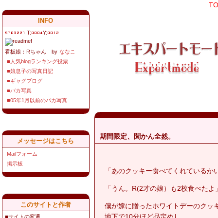
T
INFO
T:
Y:
看板娘：Rちゃん by
ななこ
■人気blogランキング投票
■娘息子の写真日記
■ギャグブログ
■バカ写真
■05年1月以前のバカ写真
期間限定、聞かん全然。
メッセージはこちら
Mailフォーム
掲示板
「あのクッキー食べてくれているか
「うん。R(2才の娘）も2枚食べたよ
このサイトと作者
僕が嫁に贈ったホワイトデーのクッ
地下で10分ほど品定めし、
■サイトの変遷