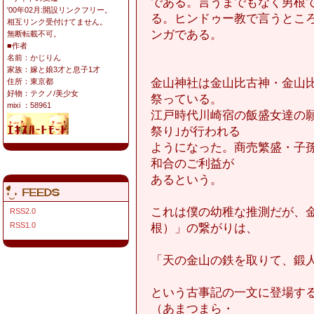
である。言うまでもなく男根
'00年02月:開設リンクフリー。
る。ヒンドゥー教で言うとこ
相互リンク受付けてません。
ンガである。
無断転載不可。
■作者
名前：かじりん
家族：嫁と娘3才と息子1才
金山神社は金山比古神・金山
住所：東京都
好物：テクノ/美少女
祭っている。
mixi ：58961
江戸時代川崎宿の飯盛女達の
祭り｣が行われる
ようになった。商売繁盛・子
和合のご利益が
あるという。
これは僕の幼稚な推測だが、
RSS2.0
RSS1.0
根）」の繋がりは、
「天の金山の鉄を取りて、鍛
という古事記の一文に登場す
（あまつまら・