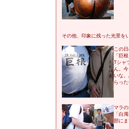
その他、印象に残った光景を
この日
「巨根」
Tシャ
ん。今
いな。
らった
マラの
「白濁
部にま