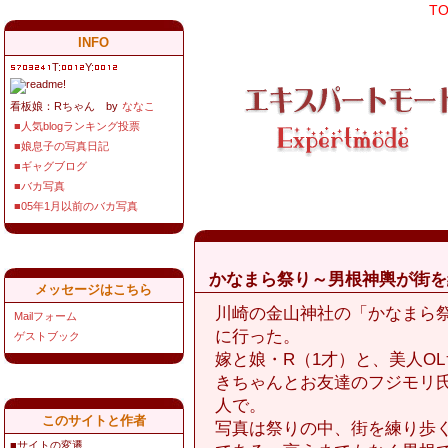
T
INFO
T:
Y:
看板娘：Rちゃん by
ななこ
■人気blogランキング投票
■娘息子の写真日記
■ギャグブログ
■バカ写真
■05年1月以前のバカ写真
かなまら祭り～男根神輿が街を
メッセージはこちら
川崎の金山神社の「かなまら
Mailフォーム
に行った。
ゲストブック
嫁と娘・R（1才）と、美人OL
きちゃんとお友達のフジモリ氏
人で。
このサイトと作者
写真は祭りの中、街を練り歩
■サイトの変遷