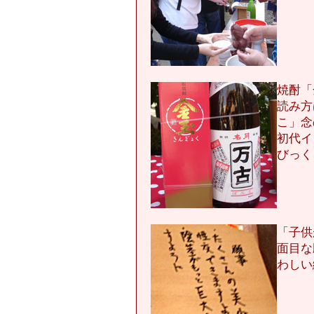
焼酎「
読み方
こ」念
初代イ
びっく
「子供
面目な
わしい