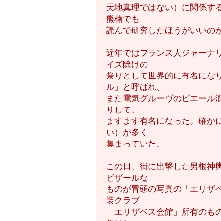
天地真理ではない）に関係す
熊楠でも
読んで研究したほうがいいの
近年ではフランス人ジャーナ
イズ除けの
祭りとして世界的に有名にな
ル」と呼ばれ、
また電気グルーヴのピエール
りして、
ますます有名になった。確か
い）が多く
集まっていた。
この日、街に出撃した男根神
ビザールな
ものが冒頭の写真の「エリザ
装クラブ
「エリザベス会館」所有のも