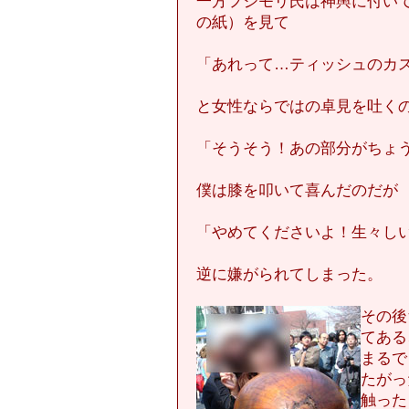
一方フジモリ氏は神輿に付い
の紙）を見て
「あれって…ティッシュのカ
と女性ならではの卓見を吐く
「そうそう！あの部分がちょ
僕は膝を叩いて喜んだのだが
「やめてくださいよ！生々し
逆に嫌がられてしまった。
その後
てある
まるで
たがっ
触った