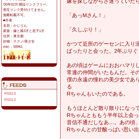
嫁を探しながらさ迷っていた
'00年02月:開設リンクフリー。
相互リンク受付けてません。
「あっMさん！」
無断転載不可。
■作者
名前：かじりん
「久しぶり！」
家族：嫁と娘3才と息子1才
住所：東京都
好物：テクノ/美少女
かつて近所のゲーセンに入り
mixi ：58961
ばったりと会った。2年ぶりぐ
あの頃はゲームにおおハマリ
常連の仲間がいたもんだ。そ
僕の永遠の憧れの美少女であ
る
Rちゃんもいたのである。
RSS2.0
RSS1.0
もうほとんど散り散りになっ
Rちゃんとももう半年以上会
音信不通だしなあ…。あの頃
Rちゃんとの甘酸っぱい思い