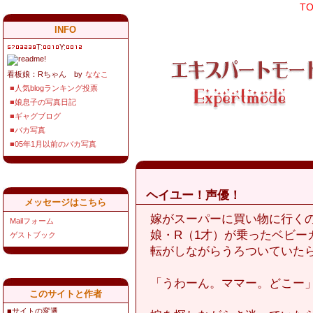
T
INFO
T:
Y:
看板娘：Rちゃん by
ななこ
■人気blogランキング投票
■娘息子の写真日記
■ギャグブログ
■バカ写真
■05年1月以前のバカ写真
ヘイユー！声優！
メッセージはこちら
嫁がスーパーに買い物に行く
Mailフォーム
娘・R（1才）が乗ったベビー
ゲストブック
転がしながらうろついていた
「うわーん。ママー。どこー
このサイトと作者
■サイトの変遷