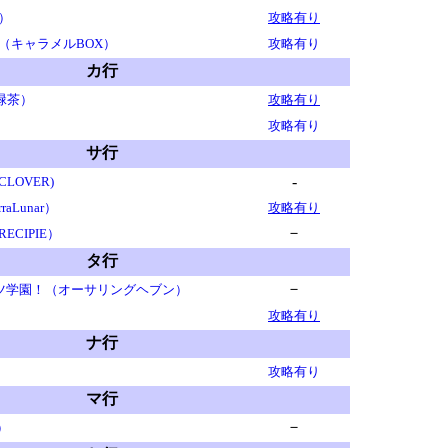
）
攻略有り
（キャラメルBOX）
攻略有り
カ行
お緑茶）
攻略有り
攻略有り
サ行
-
OVER)
Lunar）
攻略有り
－
CIPIE）
タ行
－
ッツ学園！（オーサリングヘブン）
攻略有り
ナ行
攻略有り
マ行
－
l）