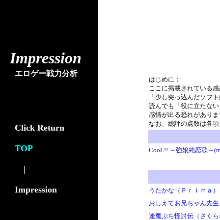
Impression
エロゲー戦力分析
はじめに：
ここに掲載されている感
「少し突っ込んだソフト
読んでも「役に立たない
感情が出る恐れがありま
なお、総評の点数は各項
Click Return
TOP
CooL!! ～強娘純恋歌～(mi
|
Impression
うたかな（Ｐｒｉｍａ）
おしえてお兄ちゃん先生
逢魔ぷち怪討伝（さくら