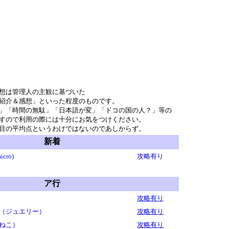
想は管理人の主観に基づいた
紹介＆感想」といった程度のものです。
」「時間の無駄」「日本語が変」「ドコの国の人？」等の
すので利用の際には十分にお気をつけください。
目の平均点というわけではないのであしからず。
新着
cro)
攻略有り
ア行
攻略有り
（ジュエリー）
攻略有り
ねこ）
攻略有り