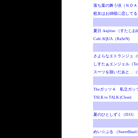
落ち葉の舞う頃（ＮＯＡ
処女はお姉様に恋してる
夏日 -kajitsu-（すたじ
Cafe AQUA（RaSeN)
さよらなエトランジュ（CL
しすたぁエンジェル（Terra
スーツを脱いだあと…（RE
Theガッツ４ 私立ガ
TALK to TALK (Clear)
夏のひとしずく（D.O）
めい☆ぷる （SweetBasi