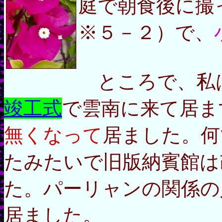
庭で朝食後に撮
※５－２）で、
ところで、私
竣工式
で雲南に来て居ま
無くなって
居ました。何
たみたいで旧版納賓館は
た。パーリャンの関係の
居ました。