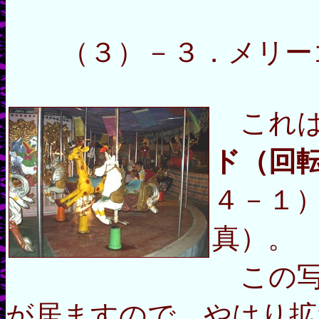
（３）－３．メリーゴ
これ
ド（回
４－１
真）。
この写
が居ますので、やはり拡