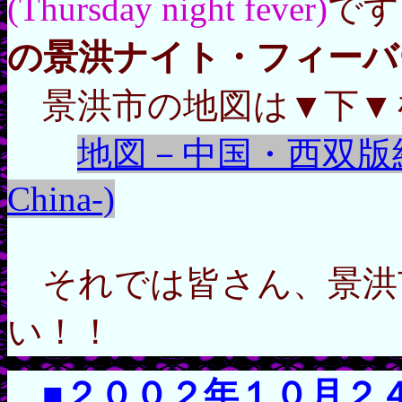
(Thursday night fever)
です
の景洪ナイト・フィーバ
景洪市の地図は▼下▼
地図－中国・西双版納(Map 
China-)
それでは皆さん、景洪
い！！
■２００２年１０月２