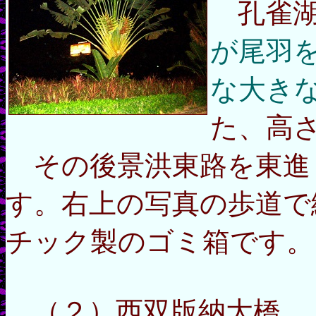
孔雀湖
が尾羽
な大き
た、高
その後景洪東路を東進
す。右上の写真の歩道で
チック製のゴミ箱です。
（２）西双版納大橋