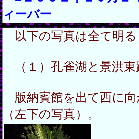
ィーバー
以下の写真は全て明る
（１）孔雀湖と景洪東
版納賓館を出て西に向
（左下の写真）。