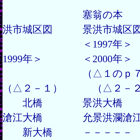
塞翁の本 中
洪市城区図 景洪市城区
＜1997年＞
1999年＞ ＜2000年＞
（△１のｐ７２）
（△２－１） （△２－
北橋 景洪大
滄江大橋 允景洪瀾滄江
新大橋 －－－－