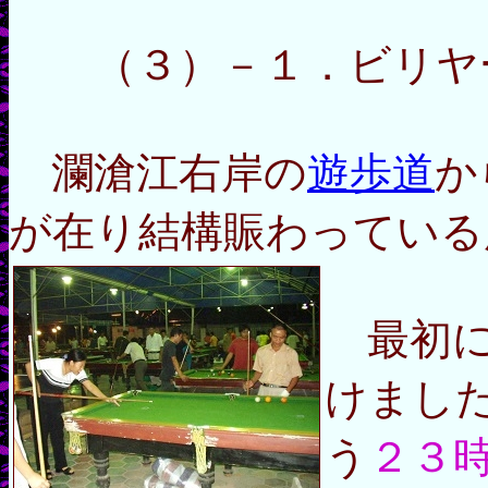
（３）－１．ビリヤ
瀾滄江右岸の
遊歩道
か
が在り結構賑わっている
最初
けまし
う
２３