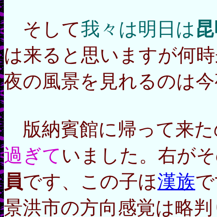
そして
我々は明日は
昆
は来ると思いますが何時
夜の風景を見れるのは今
版納賓館に帰って来た
過ぎて
いました。右がそ
員
です、この子ほ
漢族
で
景洪市の方向感覚は略判