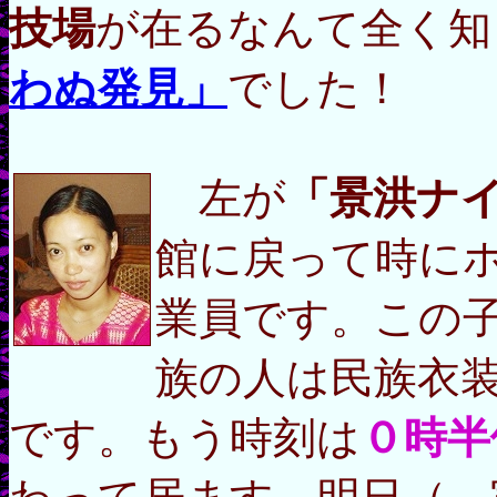
技場
が在るなんて全く知
わぬ発見」
でした！
左が
「景洪ナ
館に戻って時に
業員です。この
族の人は民族衣
です。もう時刻は
０時半