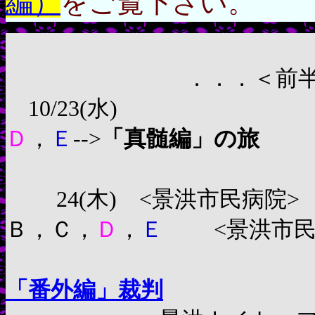
編）
をご覧下さい。
＜宿
．．．＜前半略
10/23(水
Ｄ
，
Ｅ
-->
「真髄編」の旅
景洪市の
24(木) <景洪市民病院
Ｂ，Ｃ，
Ｄ
，
Ｅ
<景洪市民
「番外編」裁判