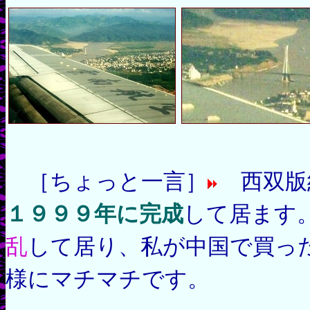
［ちょっと一言］
西双版
１９９９年に完成
して居ます
乱
して居り、私が中国で買っ
様にマチマチです。