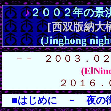
♪
２００２年の景
［西双版納大
(Jinghong night
－－ ２００３．０
(ElNin
２０１６．
■はじめに － 夜の