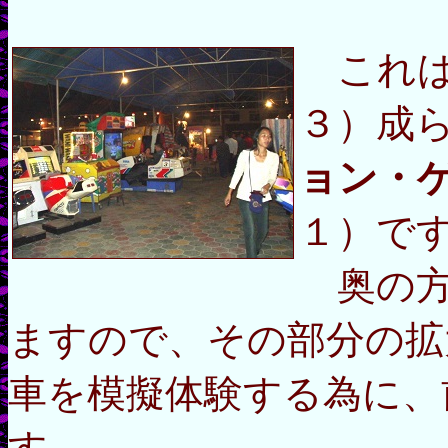
これは
３）成
ョン・
１）で
奥の方
ますので、その部分の拡
車を模擬体験する為に、
す。