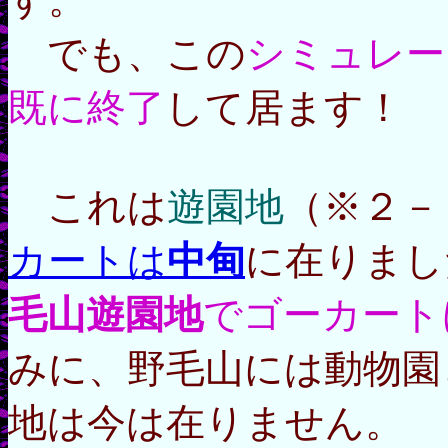
でも、この
シミュレー
既に終了
して居ます！
これは
遊園地
（※２－
カートは
中甸
に在りまし
毛山遊園地
でゴーカート
みに、野毛山には動物園
地は今は在りません。