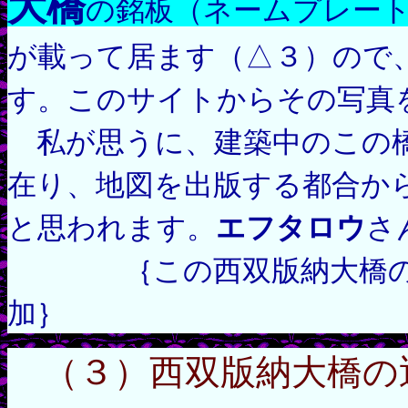
大橋
の銘板（ネームプレート(na
が載って居ます（△３）ので
す。このサイトからその写真
私が思うに、建築中のこの橋
在り、地図を出版する都合か
と思われます。
エフタロウ
さ
｛この西双版納大橋の写
加｝
（３）西双版納大橋の