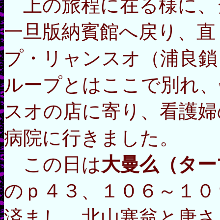
上の旅程
に在る様に、
一旦版納賓館へ戻り、直
プ・リャンスオ（浦良鎖
ループとはここで別れ、
スオの店に寄り、看護婦
病院に行きました。
この日は
大曼么（ター
のｐ４３、１０６～１０
済まし、北山塞翁と唐さ