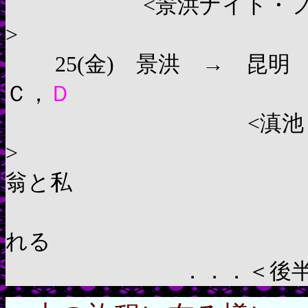
<景洪ナイト・フィ
> <景洪
25(金) 景洪 → 
Ｃ，
Ｄ
<滇池
> <
翁と私
れる
．．．＜後半略