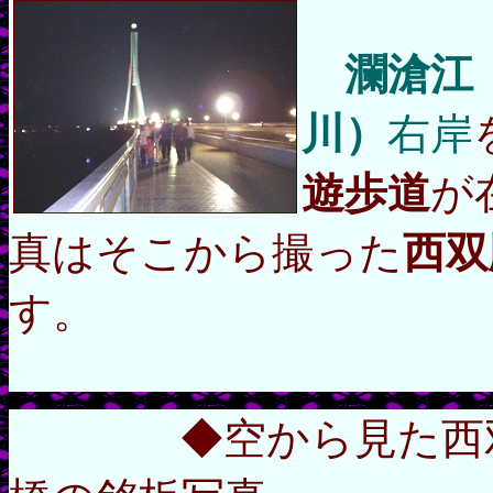
瀾滄江
川）
右岸
遊歩道
が
真はそこから撮った
西双
す。
◆空から見た西