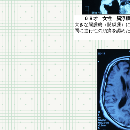
６８才 女性 脳浮腫
大きな脳腫瘍（髄膜腫）
間に進行性の頭痛を認め