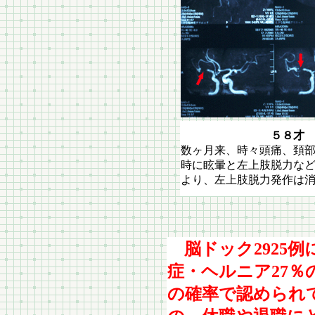
５８才
数ヶ月来、時々頭痛、頚
時に眩暈と左上肢脱力な
より、左上肢脱力発作は
脳ドック2925例に
症・ヘルニア27
の確率で認められ