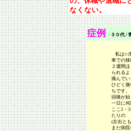
の、休職や退職に
なくない。
症例
３０代 / 
私は○
車での移
２週間ほ
られるよ
痛んでい
ひどく痛
ちです。
頭痛が始
一日に何
ここ2・
たりの
(左右と
まだ病院