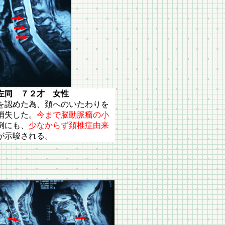
２才 女性
を認めた為、頚へのいたわりを
消失した。
今まで脳動脈瘤の小
例にも、
少なからず頚椎症由来
が示唆される。