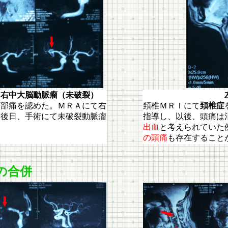
大脳動脈瘤（未破裂）
左同 ７
頚部痛を認めた。ＭＲＡにて右
頚椎ＭＲＩにて
頚椎症
、後日、手術にて未破裂動脈瘤
指導し、以後、頭痛は
出血
と考えられていた
の頭痛
も存在すること
の合併