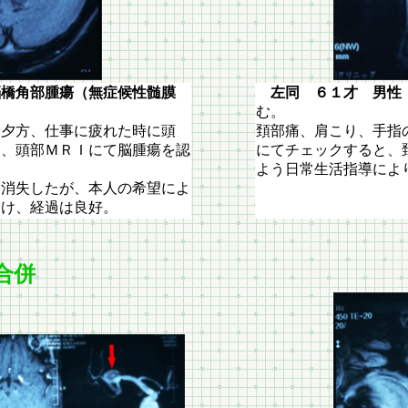
橋角部腫瘍（無症候性髄膜
左同 ６１才 男性
む。
や夕方、仕事に疲れた時に頭
頚部痛、肩こり、手指
め、頭部ＭＲＩにて脳腫瘍を認
にてチェックすると、
よう日常生活指導によ
消失したが、本人の希望によ
うけ、経過は良好。
合併