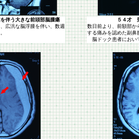
を伴う大きな前頭部脳腫瘍
５４才 男性
に、広汎な脳浮腫を伴い、数週
数日前より、前額部か
た。
する痛みを認めた副鼻
脳ドック患者におい