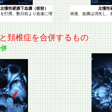
性硬膜下血腫（術前）
左慢性硬膜下
部を打撲。数日前より急速に増
術後、血腫は消失し、
と頚椎症を合併するもの
合併