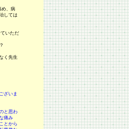
痛め
、
病
治しては
せていただ
？
なく
先生
ございま
のと思わ
な痛み
ことから