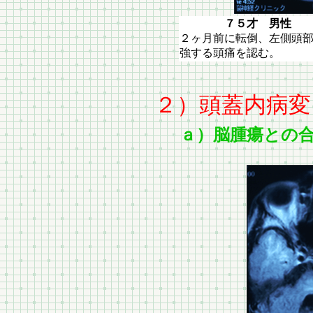
７５才 男性 左慢
２ヶ月前に転倒、左側頭
強する頭痛を認む。
２）頭蓋内病変
ａ）脳腫瘍との