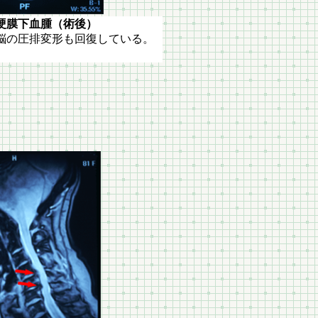
血腫（術後）
脳の圧排変形も回復している。