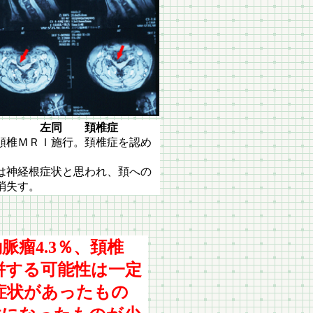
 頚椎症
頚椎ＭＲＩ施行。頚椎症を認め
は神経根症状と思われ、頚への
消失す。
脈瘤4.3％、頚椎
併する可能性は一定
症状があったもの