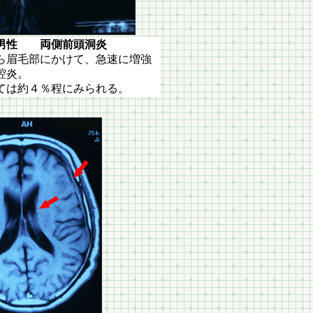
 両側前頭洞炎
ら眉毛部にかけて、急速に増強
腔炎。
ては約４％程にみられる。