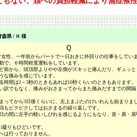
ともない、頚への負担軽減により無症候
青森県 / Ｈ 様
Ｑ
才女性、一年前からパートで一日おきに外回りの仕事をしてい
動で、６時間程度運転をしています。
ど前から、頭頂部よりやや左側がズキッと痛んだり、ギュッと
うな
痛みを感じています。
る時間は2～3秒のときもあれば10秒くらいのときもあります。
い訳でもなく、痛みがおさまってからまた痛みだすまでの間隔
まってから3日後くらいに、左上まぶたのけいれんも始まりま
回もピクピクしてはおさまるの繰り返しです。
3日の間に左手の軽いしびれを感じるようにもなり、首・肩・肩
も)凝りもひどいです。
へは行っておりません。