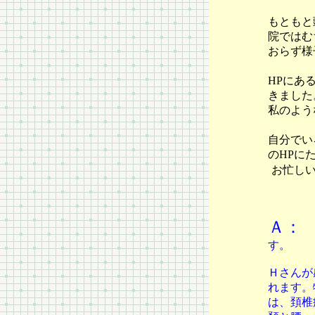
もともと
院ではむ
おらず様
HPにあ
きました
私のよう
自分でい
のHPに
お忙し
Ａ：
す。
Ｈさんが
れます。
は、頚椎