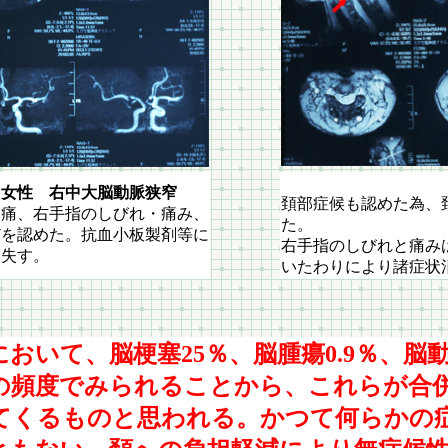
左同
 女性 右中大脳動脈狭窄
頚部症候も認めた為、
部痛、右手指のしびれ・痛み、
た。
どを認めた。抗血小板製剤等に
右手指のしびれと痛み
消失す。
いたわりにより諸症状
おいて、脳梗塞25％、脳腫瘍0.9％、脳動
％の頻度でみられることから、これらが合
てくるものと思われる。かつて何らかの