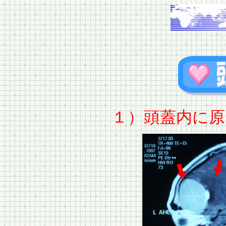
１）頭蓋内に原