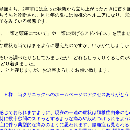
頭痛もち、2年前には座った状態から立ち上がったときに首を
ちうちと診断され、同じ年の夏には腰椎のヘルニアになり
、
完
子をみている状態です。
る、「頸と頭痛について」や「頸に捧げるアドバイス」を読ま
。
な症状も当てはまるように思えたのですが、いかかでしょうか
ろいろ調べたりもしてみましたが、どれもしっくりくるものが
たどり着きました。
いことと存じますが、お返事よろしくお願い致します。
Ｈ様 当クリニックへのホームページのアクセスありがとう
感じておられますように、現在の一連の症状は頚椎症由来のも
特に数十秒間のズキっとするような痛みや絞めつけられるよう
症に伴う典型的な痛みのように思われます。腰痛症も見られる