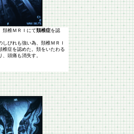
頚椎ＭＲＩにて
頚椎症
を認
のしびれも強い為、頚椎ＭＲＩ
頚椎症を認めた。頚をいたわる
り、頭痛も消失す。