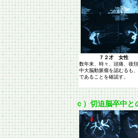
７２才 女性 右中
数年来、時々、頭痛、後
中大脳動脈瘤を認むるも
であることを確認す。
ｃ）切迫脳卒中と