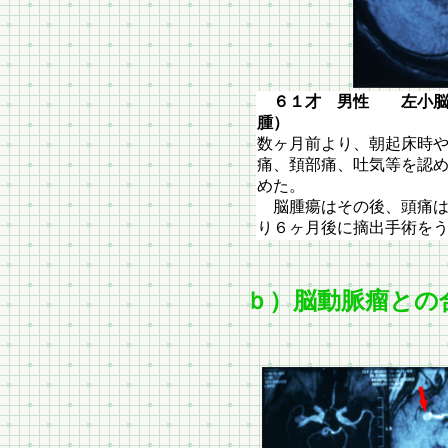
６１才 男性 左小脳
腫）
数ヶ月前より、朝起床時
痛、頚部痛、吐気等を認
めた。
脳腫瘍はその後、頭痛は
り６ヶ月後に摘出手術を
ｂ）脳動脈瘤との