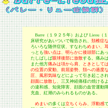
Barre（１９２５年）および Lie
床研究があいついで報告され、
頚椎症
ろいろな随伴症状、すなわち
めまい、
っとも
強い点は、明らかに後頭部
にあ
たしばしば
眼球後部に放散
する。痛み
また他方
痛みは項から肩、ときとして
の位置の変動、前屈姿勢、頚への過度
圧、風邪気味
などによって引き起こさ
顔面に放散し
、三叉神経痛様の焼ける
の違和感、知覚障害、顔面の血管運動
充血、紅潮のみられるものがある。
めまい
の多くは
立ちくらみ、浮動感