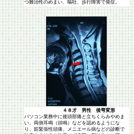
つ難治性のめまい、嘔吐、歩行障害で発症。
４８才 男性 後弯変形
パソコン業務中に後頭部痛と立ちくらみやめま
い、両側耳鳴（頭鳴）などを認めるようにな
り、筋緊張性頭痛、メニエール病などの診断で