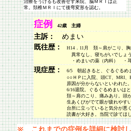
治療をうけるも改善せず来院、脳ＭＲＩは正
常。頚椎ＭＲＩにて後弯変形を認む。
症例
42歳 主婦
主訴：
めまい
既往歴：
H14．11月 頚～肩がこり、胸
異常なし、寝ちがいでしょうとい
・めまいの薬（内科） ・耳鼻科
現症歴：
6/5 朝起きると、ぐるぐるめ
○○ＨＰに入院、頭CT、MRI、ECG
原因が分からないといわれた
6/16退院。ぐるぐるめまいはとれた
頚～肩のこり、痛みあり。頭がスッキ
生あくびがでて眼が疲れやすい。車酔
台所に立っていると気分が悪くなり、
読書が大好き。当院で診てほし
これまでの症例を詳細に検討し
※