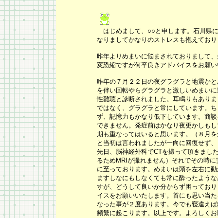
はじめまして、○○と申します。石川県
なりましてかなりのストレスも抱えており
昨年よりめまいに悩まされておりまして、
変恐縮ですが何卒良きアドバイスをお願い
昨年の７月２２日の夜グラグラと地震かと
を伴い回転やらグラグラと激しいめまいに
性難聴と診断されました。耳鳴りもありま
ではなく、グラグラと常にしています。ち
ず、記憶力もかなり低下しています。商談
できません。発症前はかなり夜更かしもし
期も重なってはいると思います。（８月を
と当初は言われましたが一向に回復せず、
先日、脳神経外科で
CT
を撮って頂きまし
るため
MRI
が撮れません）それでその時に
に至っております。めまいは頭を左右に動
ますしなにもしなくても常に酔ったような
すが、どうして良いか分からず困っており
イスをお願いいたします。首にも思い当た
なった事が２度あります。今でも寝違えば
頻繁に起こります。以上です。よろしくお