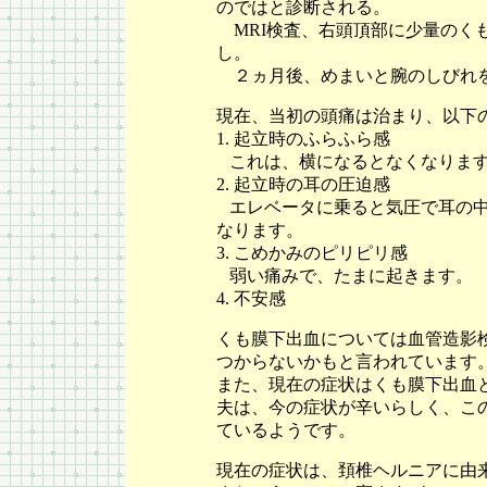
のではと診断される。
MRI検査、右頭頂部に少量のく
し。
２ヵ月後、めまいと腕のしびれを
現在、当初の頭痛は治まり、以下
1. 起立時のふらふら感
これは、横になるとなくなりま
2. 起立時の耳の圧迫感
エレベータに乗ると気圧で耳の中
なります。
3. こめかみのピリピリ感
弱い痛みで、たまに起きます。
4. 不安感
くも膜下出血については血管造影
つからないかもと言われています
また、現在の症状はくも膜下出血
夫は、今の症状が辛いらしく、こ
ているようです。
現在の症状は、頚椎ヘルニアに由