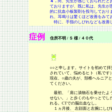
４．
尚、先生が感じておられたと
ておりますが、既に私は、先生が
的に抗血小板製剤を投与しており
れ、耳鳴りは驚くほど改善をみて
特に、手指のしびれなども改善
症例
住所不明 / Ｓ 様 / ４０代
○○と申します。サイトを初めて
されていて、悩めるヒト（私です
現在、○歳の夫が、頚椎ヘルニア
てください。
最初、「肩に漬物石を乗せたよう
せない。」と歩くのもやっとでし
れる。CTでの脳出血なし。
１ヵ月後、 左顔面と左腕にしび