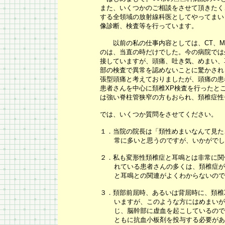
また、いくつかのご相談をさせて頂きたく
する全領域の放射線科医としてやってまい
像診断、検査等を行っています。
以前の私の仕事内容としては、
CT
、
M
のは、当直の時だけでした。今の病院では
接していますが、頭痛、吐き気、めまい、
部の検査で異常を認めないことに驚かされ
張型頭痛と考えておりましたが、頭痛の患
患者さんを中心に頚椎
XP
検査を行ったと
は強い脊柱管狭窄の方もおられ、頚椎症性
では、いくつか質問をさせてください。
１．
当院の院長は「頚性めまいなんて見た
常に多いと思うのですが、いかがでし
２．
私も変形性頚椎症と耳鳴とは非常に関
れている患者さんの多くは、頚椎症が
と耳鳴との関連がよくわからないので
３．
頚部前屈時、あるいは背屈時に、頚椎
いますが、このような方にはめまいが
じ、脳幹部に虚血を起こしているので
ともに抗血小板剤を投与する必要があ