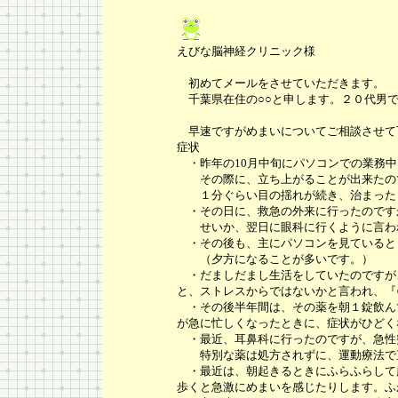
えびな脳神経クリニック様
初めてメールをさせていただきます。
千葉県在住の○○と申します。２０代男
早速ですがめまいについてご相談させて
症状
・昨年の10月中旬にパソコンでの業務中
その際に、立ち上がることが出来たの
１分ぐらい目の揺れが続き、治まったと
・その日に、救急の外来に行ったのです
せいか、翌日に眼科に行くように言わ
・その後も、主にパソコンを見ていると
（夕方になることが多いです。）
・だましだまし生活をしていたのですが
と、ストレスからではないかと言われ、『
・その後半年間は、その薬を朝１錠飲ん
が急に忙しくなったときに、症状がひどく
・最近、耳鼻科に行ったのですが、急性
特別な薬は処方されずに、運動療法で直
・最近は、
朝起きるときにふらふらして
歩くと
急激にめまいを感じたりします。ふ