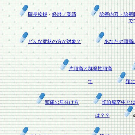
院長挨拶
・
経歴／業績
診療内容・診療
で
どんな症状の方が対象？
あなたの頭痛
片頭痛と群発性頭痛
て
頚
頭痛の見分け方
切迫脳卒中と
は？？