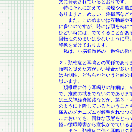
文に発表されているとおりです。
特にそれに加えて、喫煙や高脂血
ありますと、めまい、浮揚感など
また、このめまいは浮動感や不
に多いのですが、時には頭を枕に
ひどい時には、でてくることがあ
回転性のめまいは少ないように思
印象を受けております。
私は、小脳脊髄路の一過性の微小
２．
頚椎症と耳鳴との関係であり
頭鳴と捉えた方がいい場合が多い
は両側性
、
どちらかというと頭の
思います。
頚椎症に伴う耳鳴りの詳細は、成
で、推察の域をでないのでありま
ば三叉神経脊髄路などが、第３・
のように下降しているということ
痛みのメカニズムが解明されつつ
ルにおいても、同様な形態をとっ
軽い循環障害から症状がでている
また、頚椎症に伴う耳鳴りの場