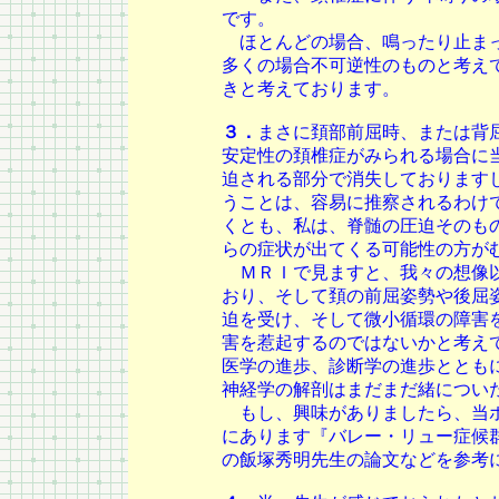
です。
ほとんどの場合、鳴ったり止まっ
多くの場合不可逆性のものと考え
きと考えております。
３．
まさに頚部前屈時、または背
安定性の頚椎症がみられる場合に
迫される部分で消失しております
うことは、容易に推察されるわけ
くとも、私は、脊髄の圧迫そのも
らの症状が出てくる可能性の方が
ＭＲＩで見ますと、我々の想像以
おり、そして頚の前屈姿勢や後屈
迫を受け、そして微小循環の障害
害を惹起するのではないかと考え
医学の進歩、診断学の進歩ととも
神経学の解剖はまだまだ緒につい
もし、興味がありましたら、当ホ
にあります『バレー・リュー症候
の飯塚秀明先生の論文などを参考