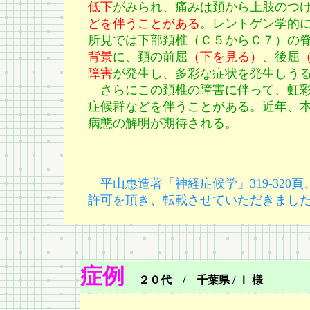
低下
がみられ、痛みは頚から上肢のつ
どを伴うことがある
。レントゲン学的
所見では下部頚椎（Ｃ５からＣ７）の
背景
に、頚の前屈
（下を見る）
、後屈
障害
が発生し、多彩な症状を発生しう
さらにこの頚椎の障害に伴って、虹彩異色症 hete
症候群などを伴うことがある。近年、
病態の解明が期待される。
平山惠造著「神経症候学」319-320
許可を頂き、転載させていただきまし
症例
２０代 / 千葉県 / Ｉ 様