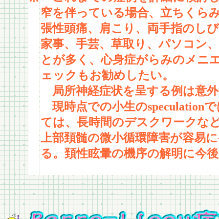
窄を伴っている場合、立ちくら
張性頭痛、肩こり、両手指のし
家事、手芸、草取り、パソコン
とが多く、心身症がらみのメニ
ェックもお勧めしたい。
局所神経症状を呈する例は意
現時点での小生のspeculati
ては、長時間のデスクワークな
上部頚髄の微小循環障害が容易
る。頚性眩暈の機序の解明に今