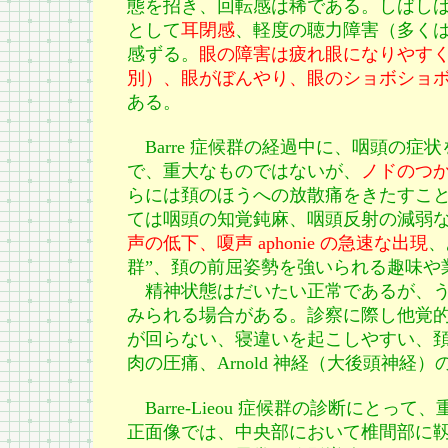
態を招き、回転感は稀である。しばし
として
耳閉感
、軽度の聴力障害（多く
感ずる。
眼の障害は疲れ眼になりやす
別）、眼がぼんやり、眼のショボショ
ある。
Barre 症候群の経過中に、咽頭の症
で、重大なものではないが、
ノドのつ
らには頚のほうへの放散痛をきたすこ
ては咽頭の知覚鈍麻、咽頭反射の減弱
声の低下、嗄声 aphonie の急速な出現
、
群”、頚の前屈姿勢を強いられる趣味や
精神状態はだいたい正常であるが、う
みられる場合がある。診察に際し他覚
が回らない、寝違いを起こしやすい、
肉の圧痛、Arnold 神経（大後頭神
Barre-Lieou 症候群の診断にと
正面像では、中央部において椎間部に