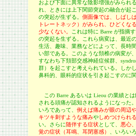
および下面に異常な陰影増強がみられ
れ、ときには上下関節突起の融合が起
の突起が生ずる。
側面像では、しばし
トレートネック）がみられ、ひどくな
少なくない。
これは特に Barre が
の突起を生ずる。これら病変は、最近の知
生活、趣味、業務などによって、長時
い部である。このような頚椎の病変が
すなわち下頚部交感神経症候群、syndrome sympath
群）を起こすと考えられている。しか
鼻科的、眼科的症状を引き起こすのに
この Barre あるいは Lieou の業績と
される頭痛が認知されるようになった
いろであって、
例えば痛みが眼の周辺
キツキ刺すような痛み
や
しめつけられ
い。さらに
随伴する症状
として、
悪心
覚の症状（耳鳴、耳閉塞感）
、いろい