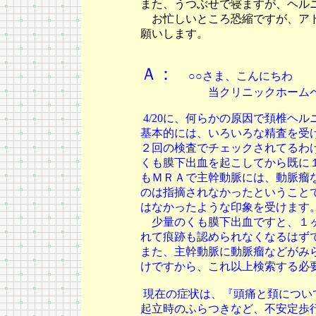
また、うつぶせで寝ますが、ヘル
お忙しいところ恐縮ですが、アド
願いします。
Ａ：
○○さま、こんにちわ
当クリニックホームペ
4/20に、何らかの原因で頚椎ヘ
基本的には、いろいろな精査を受
２回の検査でチェックされてるわけ
くも膜下出血を起こしてから既に
もＭＲＡで主幹動脈には、動脈瘤
のは指摘されなかったということ
はなかったような印象を受けます
少量のくも膜下出血ですと、１
れて痕跡も認められなくなるはず
また、主幹動脈に動脈瘤などがみ
けですから、これ以上検索する必
現在の症状は、『頭痛と頚につい
起立時のふらつきなど、不安定歩