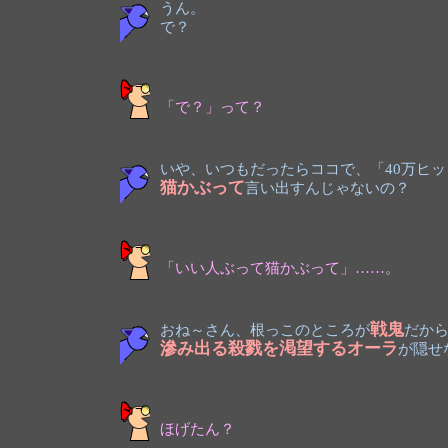
うん。
で？
「で？」って？
いや、いつもだったらココで、「40万ヒ
猫かぶって
言い出すんじゃないの？
「いい人ぶって猫かぶって」……。
戦鬼
おね～さん、根っこのところが
だか
滲み出る殺戮を渇望するオーラ
が隠せ
ほげたん？