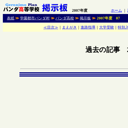
2007年度
ホーム
｜
表紙
≫
学園都市パンダ村
≫
パンダ高校
≫
掲示板
≫
2007年度 07
≪目次≫
｜
まえがき
｜
進路指導
｜
大学受験
｜
特別
過去の記事 2