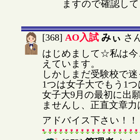
ますので確認して
AO入試
みぃ
[368]
さ
はじめまして☆私は今
えています。
しかしまだ受験校で迷
1つは女子大でもう1
女子大9月の最初に出
ませんし、正直文章力
アドバイス下さい！！