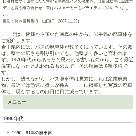
日暮れ近づく山間にたたずむ岩手県北バスの廃車体。日産自動車に金産ボ
ディと言う組み合わせ。昔はバスメーカーもバラエティに富んでいまし
た。
撮影：終点横川目様（山田町 2007.11.25）
ここでは、皆様から頂いた写真の中から、岩手県の廃車体を
ご紹介します。
岩手県内には、バスの廃車体が数多く眠っています。その数
は、県土の広さを割り引いても、他県より多いと言われま
す。1970年代からあったと思われる古いものから、ごく最近
廃車になったと思われるものまで、その種類は多種多様で
す。
しかし、残念ながら、バス廃車体は見方によれば産業廃棄
物。最近では急速に撤去が進み、ここに掲載した写真の廃車
体も、現存するものは日に日に減っています。
メニュー
1990年代
1990～91年の廃車体