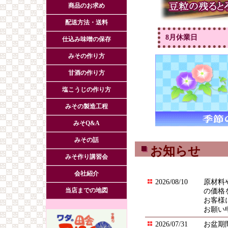
商品のお求め
配送方法・送料
8月休業日
仕込み味噌の保存
みその作り方
甘酒の作り方
塩こうじの作り方
みその製造工程
みそQ&A
みその話
お知らせ
みそ作り講習会
会社紹介
2026/08/10
原材料
当店までの地図
の価格
お客様
お願い
2026/07/31
お盆期