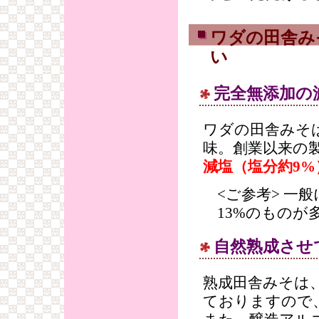
ワダの田舎み
い
完全無添加の
ワダの田舎みそ
味。創業以来の
減塩（塩分約9%
<ご参考> 一
13%のものが
自然熟成させ
熟成田舎みそは
ておりますので