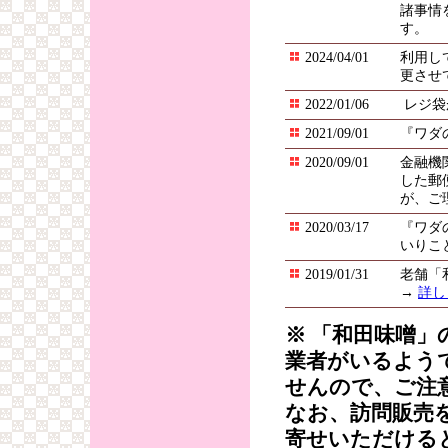
諸事情
す。
2024/04/01
利用し
更させ
2022/01/06
レジ袋
2021/09/01
『ワダ
2020/09/01
金融機
した郵
が、ご
2020/03/17
『ワダ
いりこ
2019/01/31
老舗「
→
詳し
※ 「和田味噌
業者がいるよう
せんので、ご注
なお、訪問販売
寄せいただける