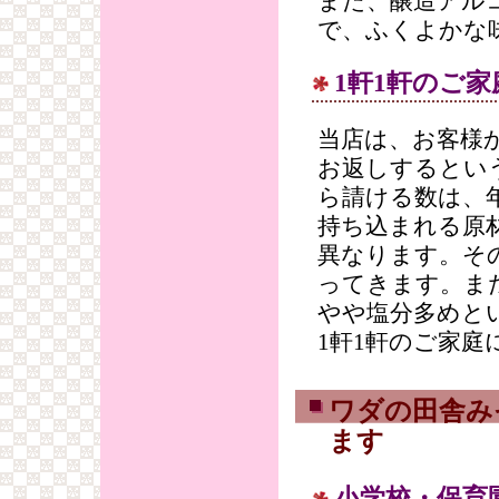
また、醸造アル
で、ふくよかな
1軒1軒のご
当店は、お客様
お返しするとい
ら請ける数は、年
持ち込まれる原
異なります。そ
ってきます。ま
やや塩分多めと
1軒1軒のご家
ワダの田舎み
ます
小学校・保育