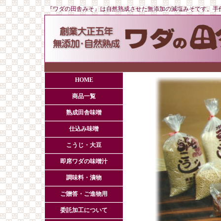
『ワダの田舎みそ』は自然熟成させた無添加の減塩みそです。手
HOME
商品一覧
熟成田舎味噌
仕込み味噌
こうじ・大豆
即席ワダの味噌汁
調味料・漬物
ご贈答・ご進物用
委託加工について