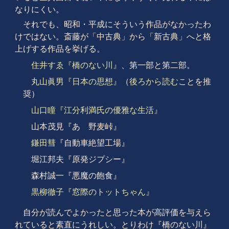
なりにくい。
それでも、昭和・平成にそういう作品がなかったわ
けではない。斎藤が「中古典」から「新古典」へと格
上げする作品を挙げる。
住井すゑ『橋のない川』
、第一部と第二部。
丸山眞男『日本の思想』
（
後ろから読む
ことを推
奨）
山口瞳『江分利満氏の優雅な生活』
山本茂見『あゝ野麦峠』
鎌田彗
『自動車絶望工場』
堀江邦夫『原発ジプシー』
森村誠一『悪魔の飽食』
黒柳徹子『窓際のトットちゃん』
自分が読んでよかったと思った本が高評価を与えら
れていると素直にうれしい。とりわけ『橋のない川』