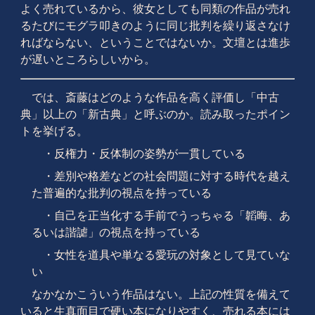
よく売れているから、彼女としても同類の作品が売れ
るたびにモグラ叩きのように同じ批判を繰り返さなけ
ればならない、ということではないか。文壇とは進歩
が遅いところらしいから。
では、斎藤はどのような作品を高く評価し「中古
典」以上の「新古典」と呼ぶのか。読み取ったポイン
トを挙げる。
・反権力・反体制の姿勢が一貫している
・差別や格差などの社会問題に対する時代を越え
た普遍的な批判の視点を持っている
・自己を正当化する手前でうっちゃる「韜晦、あ
るいは諧謔」の視点を持っている
・女性を道具や単なる愛玩の対象として見ていな
い
なかなかこういう作品はない。上記の性質を備えて
いると生真面目で硬い本になりやすく、売れる本には