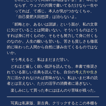
ならず、ウェブの片隅で書いてるだけなら一生や
ってれば、て感じ。本人が気がつかなくちゃ、
「自己愛肥大回想譚」は治らないよ。
「韜晦とか、あるいは諧謔」という面が、私の文章
に欠けていることは間違いない。そういうものはどう
すれば身に付くものか、そもそも努力して身に付くも
のなのか。人生の酸いも甘いも、苦さも貧しさも徹底
的に味わった人間から自然に滲み出てくるものではな
いか。
そう考えると、私はまだまだ甘い。
どれほど厳しく鋭い批評を読んでも、本書で推奨さ
れている新しい古典を読んでも、自分の
考え方や生き
方
に活かされなければ意味がない。私はいまだ本の読
者とは言えない、ただの活字の消費者に過ぎない。
楽しみにして買った本にはほんのり苦味が残った。
写真は私家版、新古典。クリックするとこの本棚を