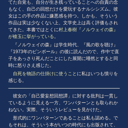
てた自覚も、自分が生き残っていることへの自責の念
もなく、自己の回想だけを愛玩するナルシシズム。彼
女はこの手の作品に嫌悪感を持つ。しかも、そういう
作品は実は少なくない上、文学史上は高く評価もされ
てきた。本書ではとくに
村上春樹『ノルウェイの森』
が槍玉に挙がっている
。
『ノルウェイの森』は学生時代、『風の歌を聴け』
『1973年のピンボール』の後に読んだので、作中で直
子をあっさり死んだことにした展開に唖然とすると同
時に怒りさえ感じた。
自死を物語の仕掛けに使うこと
に私はいつも憤りを
感じる。
彼女の「自己愛妄想回想譚」に対する批判は一貫し
ているように見える一方、ワンパターンとも取られか
ねない。実際、そういうレビューを見かけた。
形式的にワンパターンであることは私も認める。で
もそれは、そういう本がいつの時代にも出版されて、