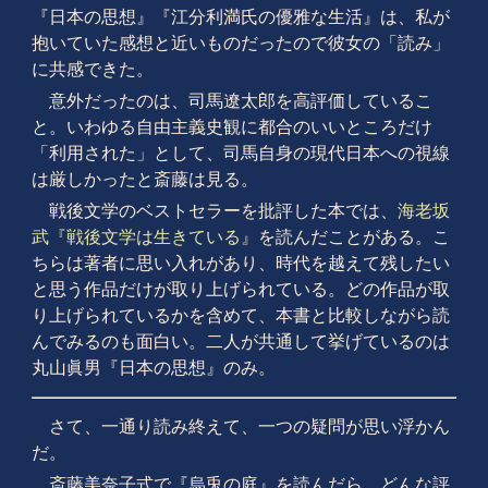
『日本の思想』『江分利満氏の優雅な生活』は、私が
抱いていた感想と近いものだったので彼女の「読み」
に共感できた。
意外だったのは、司馬遼太郎を高評価しているこ
と。いわゆる自由主義史観に都合のいいところだけ
「利用された」として、司馬自身の現代日本への視線
は厳しかったと斎藤は見る。
戦後文学のベストセラーを批評した本では、
海老坂
武『戦後文学は生きている』
を読んだことがある。こ
ちらは著者に思い入れがあり、時代を越えて残したい
と思う作品だけが取り上げられている。どの作品が取
り上げられているかを含めて、本書と比較しながら読
んでみるのも面白い。二人が共通して挙げているのは
丸山眞男『日本の思想』のみ。
さて、一通り読み終えて、一つの疑問が思い浮かん
だ。
斎藤美奈子式で『烏兎の庭』を読んだら、どんな評