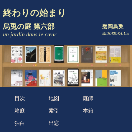
終わりの始まり
烏兎の庭 第六部
碧岡烏兎
un jardin dans le cœur
MIDORIOKA, Uto
目次
地図
庭師
箱庭
索引
本箱
独白
出窓