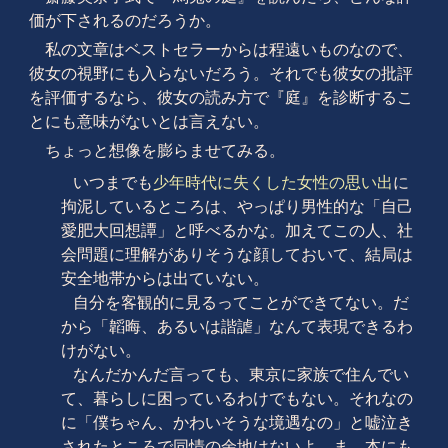
価が下されるのだろうか。
私の文章はベストセラーからは程遠いものなので、
彼女の視野にも入らないだろう。それでも彼女の批評
を評価するなら、彼女の読み方で『庭』を診断するこ
とにも意味がないとは言えない。
ちょっと想像を膨らませてみる。
いつまでも
少年時代に失くした女性の思い出
に
拘泥しているところは、やっぱり男性的な「自己
愛肥大回想譚」と呼べるかな。加えてこの人、社
会問題に理解がありそうな顔しておいて、結局は
安全地帯からは出ていない。
自分を客観的に見るってことができてない。だ
から「韜晦、あるいは諧謔」なんて表現できるわ
けがない。
なんだかんだ言っても、東京に家族で住んでい
て、暮らしに困っているわけでもない。それなの
に「僕ちゃん、かわいそうな境遇なの」と嘘泣き
されたところで同情の余地はないよ。ま、本にも