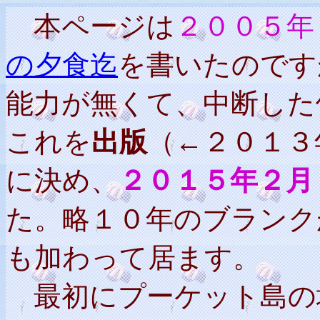
本ページは
２００５年
の夕食迄
を書いたのです
能力が無くて、中断した
これを
出版
（←２０１３
に決め、
２０１５年２月
た。略１０年のブランク
も加わって居ます。
最初にプーケット島の