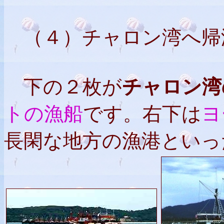
（４）チャロン湾へ帰
下の２枚が
チャロン湾
トの漁船
です。右下は
ヨ
長閑な地方の漁港といっ