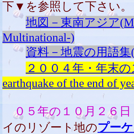
下▼を参照して下さい。
地図－東南アジア(Map of 
Multinational-)
資料－地震の用語集(Gloss
２００４年・年末のスマ
earthquake of the end of ye
０５年の１０月２６日
イのリゾート地の
プーケ