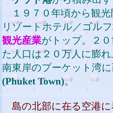
１９７０年頃から観光
リゾートホテル／ゴルフ
観光産業
がトップ。２０
た人口は２０万人に膨れ
南東岸のプーケット湾に
(Phuket Town)
。
島の北部に在る空港に