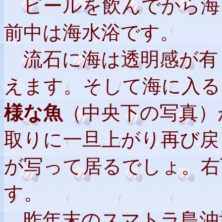
ビール
を飲んでから海
前中は海水浴です。
流石に海は透明感が有
えます。そして海に入る
様な魚
（中央下の写真）
取りに一旦上がり再び戻
が写って居るでしょ。右
す。
昨年末のスマトラ島沖