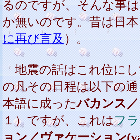
るのですが、そんな事は
か無いのです。昔は日本
に再び言及
）。
地震の話
はこれ位にし
の凡その日程は以下の通
本語に成った
バカンス／ヴァ
１）ですが、これは
フラ
ョン／ヴァケーション(vacat