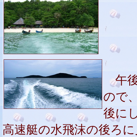
午後
ので
後に
高速艇の水飛沫の後ろに