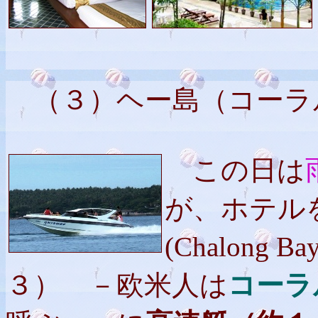
（３）ヘー島（コーラ
この日は
が、ホテル
(Chalong B
３） －欧米人は
コーラ