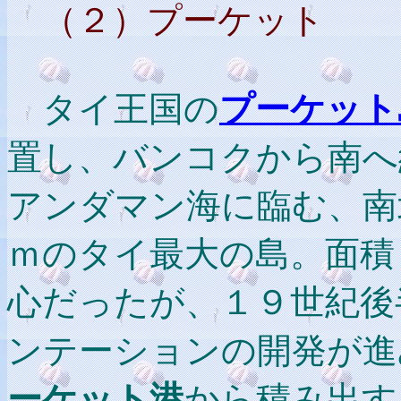
（２）プーケット
タイ王国の
プーケット
置し、バンコクから南へ
アンダマン海に臨む、南
ｍのタイ最大の島。面積
心だったが、１９世紀後
ンテーションの開発が進
ーケット港
から積み出す