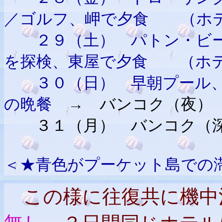
／ゴルフ、岬で夕食 （ホ
２９（土） パトン・ビー
を探検、東屋で夕食 （ホ
３０（日） 早朝プール、
の晩餐
→ バンコク（夜）
３１（月） バンコク（深
＜★青色がプーケット島での
この様に往復共に機中