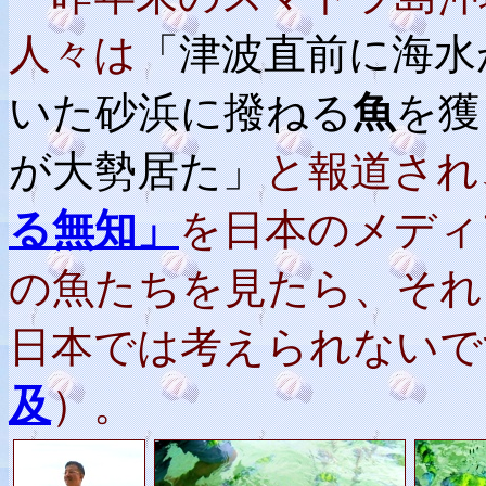
人々は
「津波直前に海水
いた砂浜に撥ねる
魚
を獲
が大勢居た」
と報道され
る無知」
を日本のメディ
の魚たちを見たら、それ
日本では考えられないで
及
）。