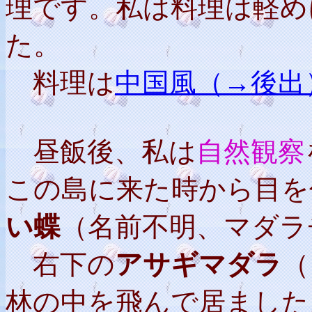
理です。私は料理は軽め
た。
料理は
中国風（→後出
昼飯後、私は
自然観察
この島に来た時から目を
い蝶
（名前不明、マダラ
右下の
アサギマダラ
（
林の中を飛んで居ました