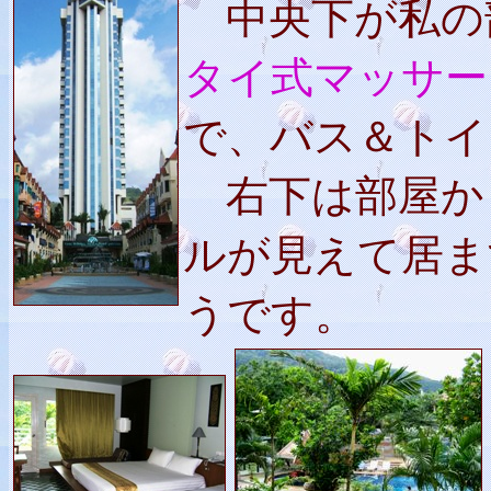
中央下が私の
タイ式マッサー
で、バス＆トイ
右下は部屋か
ルが見えて居ま
うです。