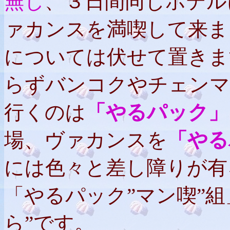
無し
、３日間同じホテル
ァカンスを満喫して来ま
については伏せて置きま
らずバンコクやチェンマ
行くのは
「やるパック」
場、ヴァカンスを
「やる
には色々と差し障りが有
「やるパック”マン喫”
ら”です。