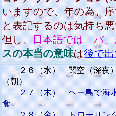
いますので、年の為。序で
と表記するのは気持ち悪
但し、
日本語では「バ」
スの本当の意味
は
後で出
２６（水） 関空（深夜）
（朝）
２７（木） ヘー島で海水
食 （ホテ
２８（金） トローリング