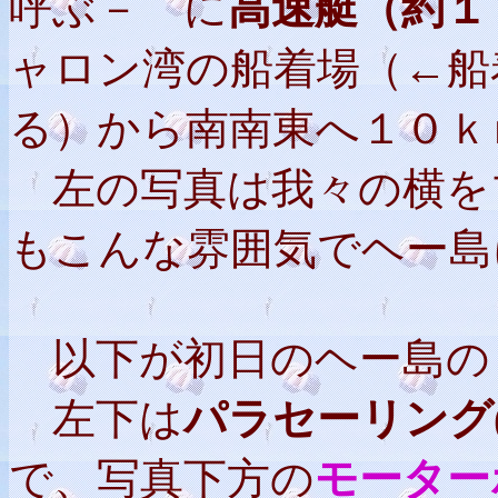
呼ぶ－ に
高速艇（約１
ャロン湾の船着場（←船
る）から南南東へ１０ｋ
左の写真は我々の横を
もこんな雰囲気でヘー島
以下が初日のヘー島の
左下は
パラセーリング(par
で、写真下方の
モーター