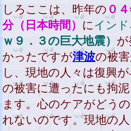
しろここは、昨年の
０４
分（日本時間）
に
インド
ｗ９．３の巨大地震）
が
かったですが
津波
の被害
し、現地の人々は復興が
の被害に遭ったにも拘泥
ます。心のケアがどうの
れないのです。現地の人