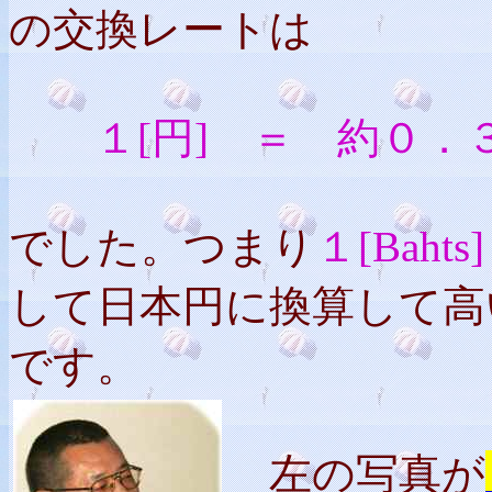
の交換レートは
１[円] ＝ 約０．３４
でした。つまり
１[Baht
して日本円に換算して高
です。
左の写真が