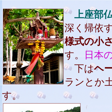
上座部
深く帰依
様式の小
す。
日本
下は
ヘ
ランとか
す。