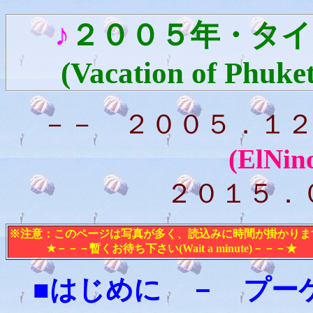
♪
２００５年・タイ
(Vacation of Phuket
－－ ２００５．１
(ElNin
２０１５．
※注意：このページは写真が多く、読込みに時間が掛かりま
★－－－暫くお待ち下さい(Wait a minute)－－－★
■はじめに － プー