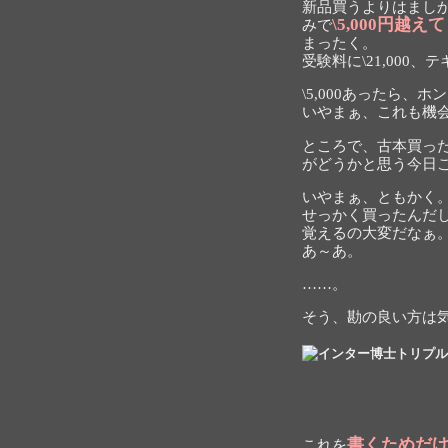
新品買うよりはまし
\5,000円越
みで
まったく。
受験料に\21,000、テ
\5,000あったら、ホ
いやまぁ、これも機
ところで、古本買っ
がどうかと思う今日
いやまぁ、ともかく
せっかく買ったんだ
覚えるの大変だなぁ
あ～あ。
……。
そう、勘の良い方は
書くためだ
これを