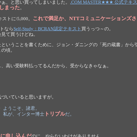
かぁ、と思い買ってしまいました。
.COM MASTER★★★ 公式テキ
えてしまった
。
これで満足か、NTTコミュニケーションズさ
キストに\5,000。
ントなら
Self-Study：BCRAN認定テキスト
買うっつ～の。
会見て買うけどね。
たということを書くために、ジョン・ダニングの「死の蔵書」から
この頃。
。
し、高い受験料払ってるんだから、受からなきゃなぁ。
。
気づいていると思いますが。
ようこそ、諸君。
トリプル
私が、インター博士
だ。
けに申し込んだ
のに、やらないわけがありません。