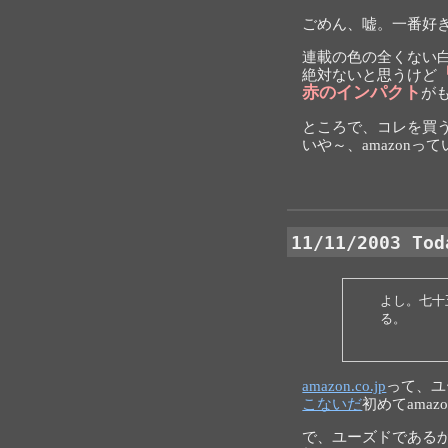
ごめん、嘘。一番好
連載の色の全くない
絶対ないと思うけど
赤のインパクト
が
ところで、コレを買
いや～、amazon
11/11/2003 Tod
よし。七十
る。
amazon.co.jp
って、ユ
こないだ
初めてama
で、ユーズドである