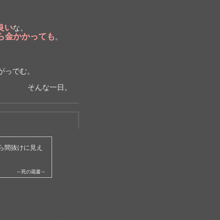
良い
な。
ら金かかっても
。
がっでむ。
そんな一日。
ら間抜けに見え
～死の蔵書～