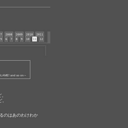
07
2008
2009
2010
2011
5
6
7
8
9
10
11
12
LAME! and so on～
。
ど。
ど。
てるのはあのわけわか