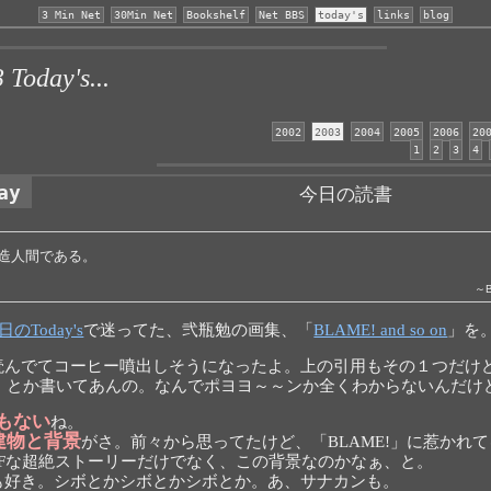
3 Min Net
30Min Net
Bookshelf
Net BBS
today's
links
blog
Today's...
2002
2003
2004
2005
2006
20
1
2
3
4
ay
今日の読書
造人間である。
～B
日のToday's
で迷ってた、弐瓶勉の画集、「
BLAME! and so on
」を
読んでてコーヒー噴出しそうになったよ。上の引用もその１つだけ
」とか書いてあんの。なんでポヨヨ～～ンか全くわからないんだけ
もない
ね。
建物と背景
がさ。前々から思ってたけど、「BLAME!」に惹かれ
SFな超絶ストーリーだけでなく、この背景なのかなぁ、と。
も好き。シボとかシボとかシボとか。あ、サナカンも。