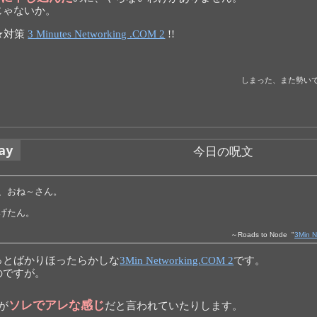
じゃないか。
★★対策
3 Minutes Networking .COM 2
!!
しまった、また勢い
ay
今日の呪文
、おね～さん。
げたん。
～Roads to Node "
3Min N
っとばかりほったらかしな
3Min Networking.COM 2
です。
のですが。
ソレでアレな感じ
が
だと言われていたりします。