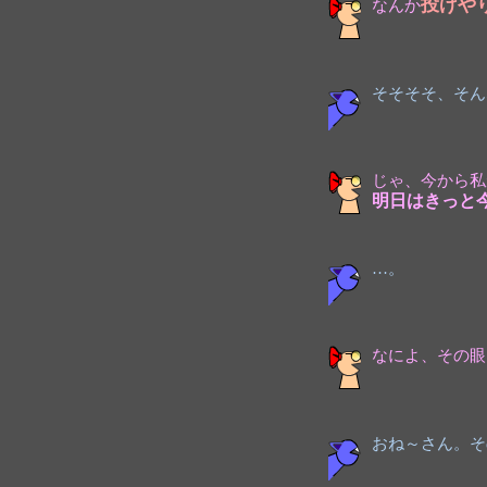
投げや
なんか
そそそそ、そん
じゃ、今から私
明日はきっと
…。
なによ、その眼
おね～さん。そ