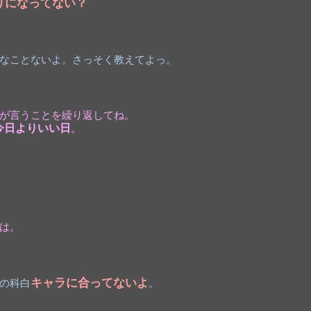
りになってない？
なことないよ。さっそく教えてよっ。
が言うことを繰り返してね。
今日よりいい日
。
は。
キャラに合ってないよ
の科白
。