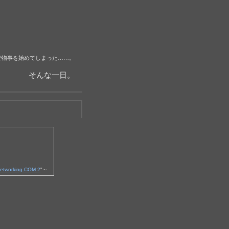
で物事を始めてしまった……。
そんな一日。
etworking.COM 2
"～