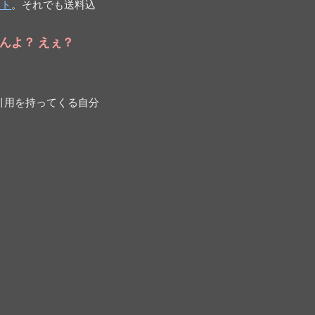
スト
。それでも送料込
んよ？ えぇ？
引用を持ってくる自分