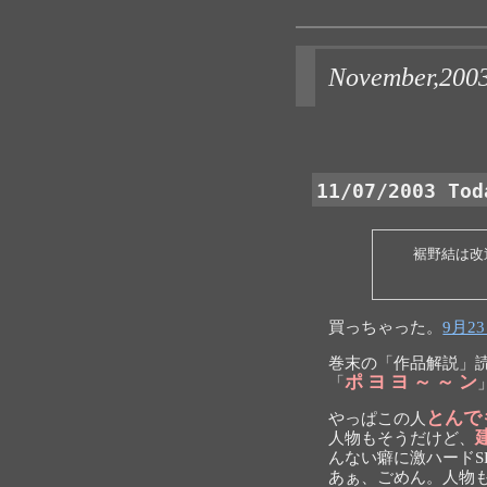
November,2003 
11/07/2003 Tod
裾野結は改
買っちゃった。
9月23
巻末の「作品解説」
ポ ヨ ヨ ～ ～ ン
「
とんで
やっぱこの人
人物もそうだけど、
んない癖に激ハード
あぁ、ごめん。人物