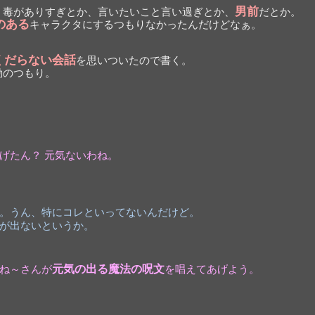
男前
、毒がありすぎとか、言いたいこと言い過ぎとか、
だとか。
のある
キャラクタにするつもりなかったんだけどなぁ。
くだらない会話
を思いついたので書く。
動のつもり。
げたん？ 元気ないわね。
。うん、特にコレといってないんだけど。
が出ないというか。
ね～さんが
元気の出る魔法の呪文
を唱えてあげよう。