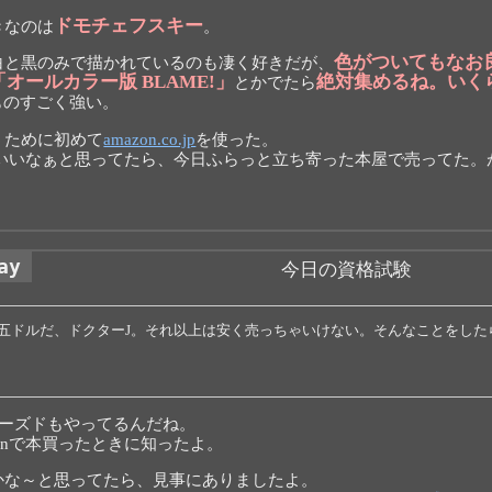
ドモチェフスキー
きなのは
。
色がついてもなお
白と黒のみで描かれているのも凄く好きだが、
「オールカラー版 BLAME!」
絶対集めるね。いく
とかでたら
ものすごく強い。
うために初めて
amazon.co.jp
を使った。
っていいなぁと思ってたら、今日ふらっと立ち寄った本屋で売ってた。
ay
今日の資格試験
五ドルだ、ドクターJ。それ以上は安く売っちゃいけない。そんなことをした
ーズドもやってるんだね。
zonで本買ったときに知ったよ。
かな～と思ってたら、見事にありましたよ。