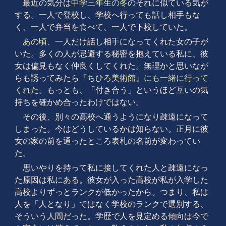
最近の気分は
中学三年生の冬
のそれに似ている気が
する。一人で登校し、学校へ行っても話し相手もな
く、一人で弁当を食べて、一人で下校していた。
あの頃
、一人だけ話し相手になってくれた女の子が
いた。多くの人が忌避する秘密を抱えている私に、彼
女は偏見もなく仲良くしてくれた。無理かと思いなが
らも誘ってみたら
『ちひろ美術館』にも一緒に行って
くれた
。もっとも、「付き合う」というほど互いの気
持ちを確かめ合ったわけではない。
その後、別々の高校へ通うようになり疎遠になって
しまった。今はどうしているかは知らない。正月に彼
女の家の前を通ったところ表札の名前が変わってい
た。
思いやりを持って私に接してくれた人と疎遠になっ
た原因は私にある。彼女が入った高校が私が入学した
高校よりずっとランクが低かったから。つまり、私は
人を「人となり」ではなく学校のランクで選別する、
そういう人間だった。学歴で人を見定める傾向は今で