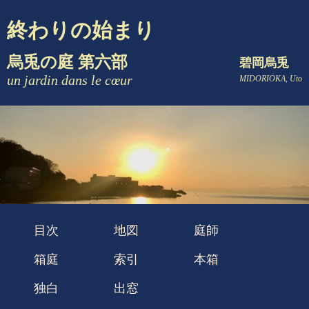
終わりの始まり
烏兎の庭 第六部
碧岡烏兎
un jardin dans le cœur
MIDORIOKA, Uto
目次
地図
庭師
箱庭
索引
本箱
独白
出窓