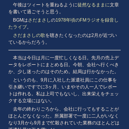
午後はツィートを重ねるように
徒然なるままに
文章
を書いて過ごそうと思う。
BGMは
さだまさし
の
1978年頃のFMラジオを録音し
たライブ
。
さだまさしの歌
を聴きたくなったのは2月が近づい
ているからだろう。
本当は今日は月に一度忙しくなる日。先月の売上デ
ータをレポートにまとめる日。今朝、会社へ行くべき
か、少し迷ったのはそのため。結局は行かなかった。
というのも、9月に入社した派遣社員にこの仕事を
引き継いですでに3ヶ月、いまやその人一人でレポー
トは作れる。私は上司でもないし、出来栄えをチェッ
クする立場にはない。
去年の終わりごろから、会社に行ってもすることが
ほとんどなくなった。所属部署で一度に二人がいなく
なり3月から9月まで忙殺されていた業務のほとんどは