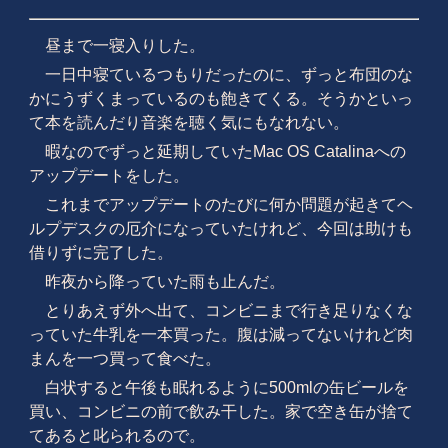
昼まで一寝入りした。
一日中寝ているつもりだったのに、ずっと布団のな
かにうずくまっているのも飽きてくる。そうかといっ
て本を読んだり音楽を聴く気にもなれない。
暇なのでずっと延期していたMac OS Catalinaへの
アップデートをした。
これまでアップデートのたびに何か問題が起きてヘ
ルプデスクの厄介になっていたけれど、今回は助けも
借りずに完了した。
昨夜から降っていた雨も止んだ。
とりあえず外へ出て、コンビニまで行き足りなくな
っていた牛乳を一本買った。腹は減ってないけれど肉
まんを一つ買って食べた。
白状すると午後も眠れるように500mlの缶ビールを
買い、コンビニの前で飲み干した。家で空き缶が捨て
てあると叱られるので。