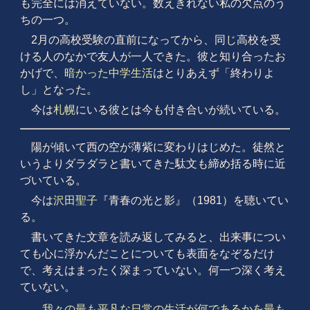
も完全には消えていない。数えきれない私の欠点のう
ちの一つ。
2月の高校受験の直前になってから、同じ高校を受
ける人のなかで友人が一人できた。彼と知り合ったお
かげで、
暗かった中学生活
はとりあえず「終わりよ
し」となった。
今は
札幌
にいる彼とは今も付き合いが続いている。
陽が傾いて西の空が薄紫に変わりはじめた。徒然と
いうよりダラダラと書いてきた駄文も締め括る時に近
づいている。
今は
沢田聖子
『青春の光と影』（1981）を聴いてい
る。
書いてきた文章を読み返してみると、出来事につい
ても心に浮かんだことについても表面をなぞるだけ
で、考えはまったく深まっていない。何一つ深く考え
ていない。
我々の最も平凡な日常の生活が何であるかを最も