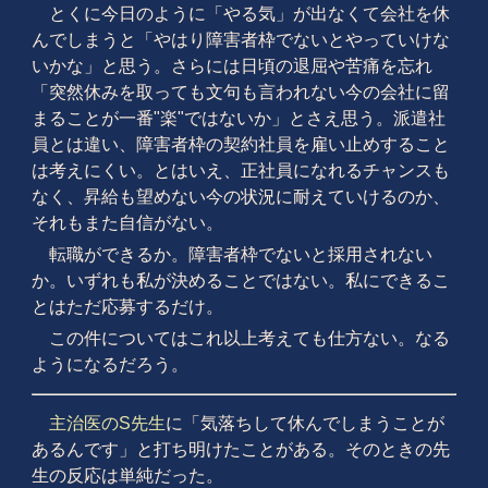
とくに今日のように「やる気」が出なくて会社を休
んでしまうと「やはり障害者枠でないとやっていけな
いかな」と思う。さらには日頃の退屈や苦痛を忘れ
「突然休みを取っても文句も言われない今の会社に留
まることが一番"楽"ではないか」とさえ思う。派遣社
員とは違い、障害者枠の契約社員を雇い止めすること
は考えにくい。とはいえ、正社員になれるチャンスも
なく、昇給も望めない今の状況に耐えていけるのか、
それもまた自信がない。
転職ができるか。障害者枠でないと採用されない
か。いずれも私が決めることではない。私にできるこ
とはただ応募するだけ。
この件についてはこれ以上考えても仕方ない。なる
ようになるだろう。
主治医のS先生
に「気落ちして休んでしまうことが
あるんです」と打ち明けたことがある。そのときの先
生の反応は単純だった。