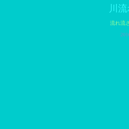
川流
流れ流
20