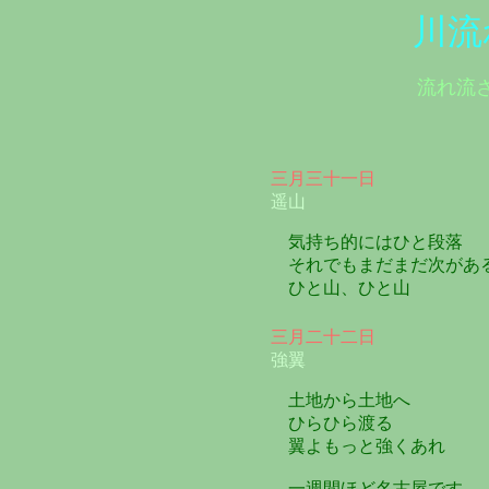
川流
流れ流
三月三十一日
遥山
気持ち的にはひと段落
それでもまだまだ次があ
ひと山、ひと山
三月二十二日
強翼
土地から土地へ
ひらひら渡る
翼よもっと強くあれ
一週間ほど名古屋です