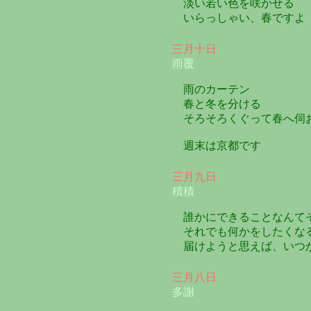
淡い若い色を咲かせる
いらっしゃい、春ですよ
三月十日
雨覆
雨のカーテン
春と冬を分ける
そろそろくぐって春へ伺
週末は京都です
三月九日
積積
誰かにできることなんて
それでも何かをしたくな
届けようと思えば、いつ
三月八日
多謝