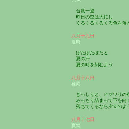
光色
台風一過
昨日の空は大忙し
くるくるくるくる色を落
八月十九日
夏時
ぽたぽたぽたと
夏の汗
夏の時を刻むよう
八月十八日
種雨
ぎっしりと、ヒマワリの
みっちり詰まって下を向
落ちてくるなら夕立のよ
八月十七日
夏続