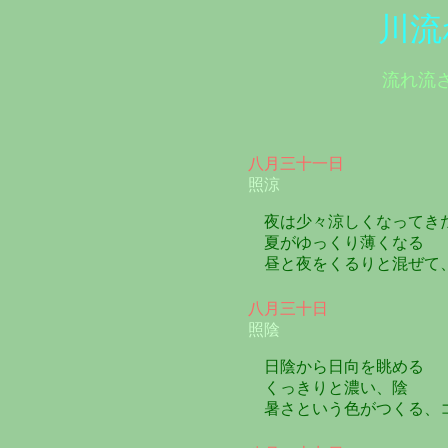
川流
流れ流
八月三十一日
照涼
夜は少々涼しくなってき
夏がゆっくり薄くなる
昼と夜をくるりと混ぜて
八月三十日
照陰
日陰から日向を眺める
くっきりと濃い、陰
暑さという色がつくる、