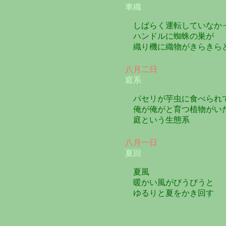
車織
しばらく運転していなか
ハンドルに蜘蛛の巣が
織り機に織物がきらきら
八月二日
庭系
パセリが芋虫に食べられ
俺が俺がと育つ植物がい
庭という生態系
八月一日
夏回
夏風
暖かい風がびうびうと
ゆるりと夏をかき回す