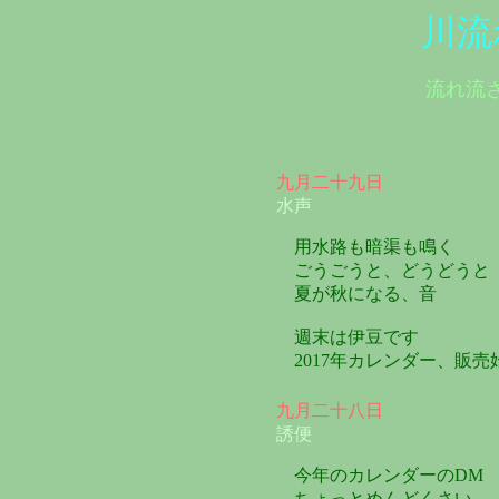
川流
流れ流
九月二十九日
水声
用水路も暗渠も鳴く
ごうごうと、どうどうと
夏が秋になる、音
週末は伊豆です
2017年カレンダー、販売
九月二十八日
誘便
今年のカレンダーのDM
ちょっとめんどくさい