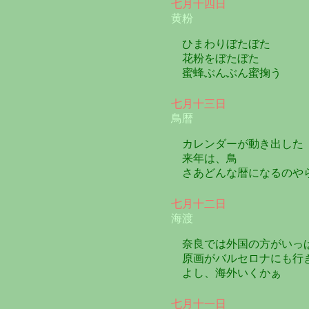
七月十四日
黄粉
ひまわりぼたぼた
花粉をぼたぼた
蜜蜂ぶんぶん蜜掬う
七月十三日
鳥暦
カレンダーが動き出した
来年は、鳥
さあどんな暦になるのや
七月十二日
海渡
奈良では外国の方がいっ
原画がバルセロナにも行
よし、海外いくかぁ
七月十一日