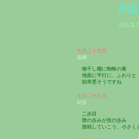
川流
流れ流
七月二十九日
落網
物干し棚に蜘蛛の巣
地面に平行に、ふわりと
効率悪そうですね
七月二十八日
絵歩
二歩目
暦の歩みが技の歩み
挑戦していこう、小さく