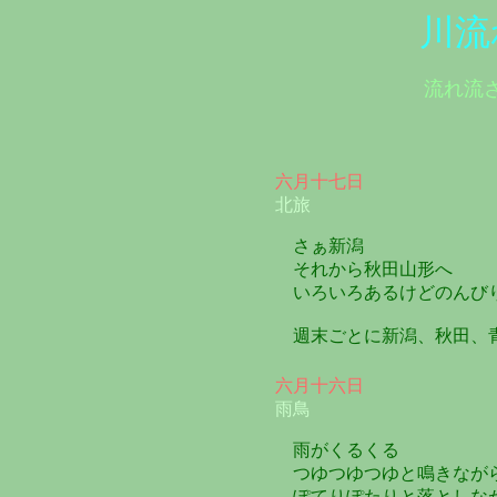
川流
流れ流
六月十七日
北旅
さぁ新潟
それから秋田山形へ
いろいろあるけどのんび
週末ごとに新潟、秋田、
六月十六日
雨鳥
雨がくるくる
つゆつゆつゆと鳴きなが
ぽてりぽたりと落としな