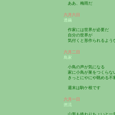
ああ、梅雨だ
六月六日
透繭
作家には世界が必要だ
自分の世界が
気付くと形作られるよう
六月二日
鳥家
小鳥の声が気になる
家に小鳥が巣をつくらな
きっとにやにや眺める不
週末は駒ケ根です
六月一日
撚流
山形も終わりちょいと一