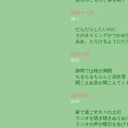
四月十一日
融々
だらだらしたいのに
そのタイミングがつかめ
ああ、とろけるようにだ
四月十日
散音
静岡では桜が満開
ちるちるちららと花吹雪
聞こえぬ音が聞こえてく
四月九日
休声
家で過ごす久々の土日
ラジオを聴き聴きぬりぬ
ラジオの声が曜日を告げ