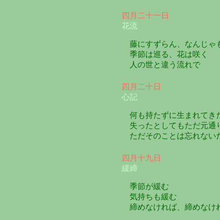
四月二十一日
花流
藤にすずらん、なんじゃ
季節は巡る、花は咲く
人の世と違う流れで
四月二十日
心記
何も持たずに生まれてき
失ったとしてもただ元通
ただそのことは忘れない
四月十九日
緩締
季節が緩む
気持ちも緩む
締めなければ、締めなけ