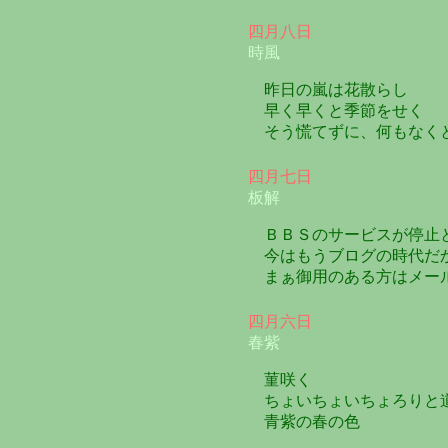
四月八日
時風
昨日の嵐は花散らし
早く早くと季節をせく
そう慌てずに、何もなく
四月七日
板解
ＢＢＳのサービスが停止
今はもうブログの時代だ
まぁ御用のある方はメー
四月六日
春紫
菫咲く
ちょいちょいちょろりと
青紫の春の色