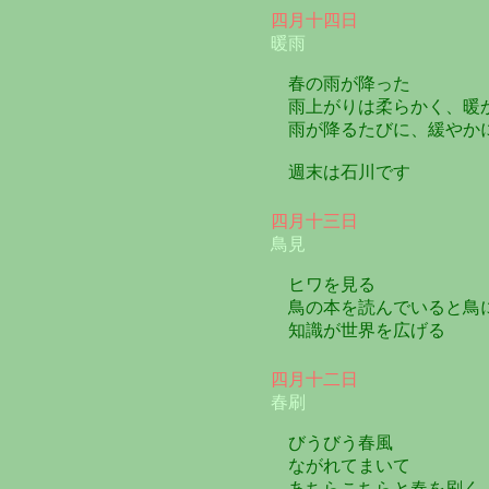
四月十四日
暖雨
春の雨が降った
雨上がりは柔らかく、暖
雨が降るたびに、緩やか
週末は石川です
四月十三日
鳥見
ヒワを見る
鳥の本を読んでいると鳥
知識が世界を広げる
四月十二日
春刷
びうびう春風
ながれてまいて
あちらこちらと春を刷く