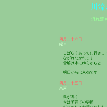
川流
流れ流
四月二十六日
縷々
しばらくあっちに行きこ
ながれながれます
雪解け水にゆらゆらと
明日からは京都です
四月二十五日
巣声
鳥が鳴く
今は子育ての季節
ぢゅかぢゅか鳴いたりち