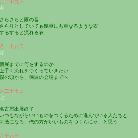
月二十九日
衣
らさらと雨の音
らりとしていても幾重にも重なるような衣
るすると流れる衣
月二十八日
注
展までに何をするのか
手く流れをつくっていきたい
の頭から、個展の会場までへ
月二十七日
比
古屋出展終了
つもながらいいものをつくるために進んでいる人たちと
激になる、俺の方がいいものをつくらにゃ、と思う
月十八日