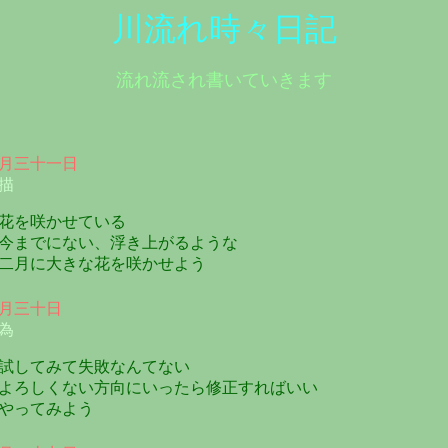
川流れ時々日記
流れ流され書いていきます
月三十一日
描
を咲かせている
までにない、浮き上がるような
月に大きな花を咲かせよう
月三十日
為
してみて失敗なんてない
ろしくない方向にいったら修正すればいい
やってみよう