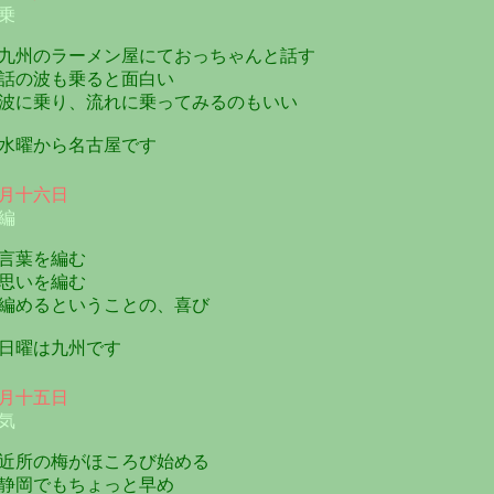
乗
州のラーメン屋にておっちゃんと話す
の波も乗ると面白い
に乗り、流れに乗ってみるのもいい
曜から名古屋です
月十六日
編
言葉を編む
思いを編む
めるということの、喜び
曜は九州です
月十五日
気
所の梅がほころび始める
岡でもちょっと早め