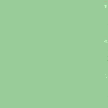
一
雨
さ
さ
す
一
流
個
上
僕
一
心
名
い
刺
一