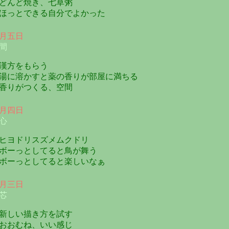
んど焼き、七草粥
っとできる自分でよかった
月五日
間
漢方をもらう
に溶かすと薬の香りが部屋に満ちる
りがつくる、空間
月四日
心
ヨドリスズメムクドリ
ーっとしてると鳥が舞う
ーっとしてると楽しいなぁ
月三日
芯
しい描き方を試す
おむね、いい感じ