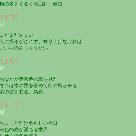
の木をくるくる囲む、春気
月十四日
築
だまだあまい
に揺るがされず、練り上げなければ
いものをつくりたい
月十三日
色
なかが赤茶色の鳥を見た
には木の実を求めて山の鳥が来る
の空を彩る、鳥色
月十二日
線
ょっとだけ冬らしい今日
色の光が満ちる世界
せんの冬が巡る