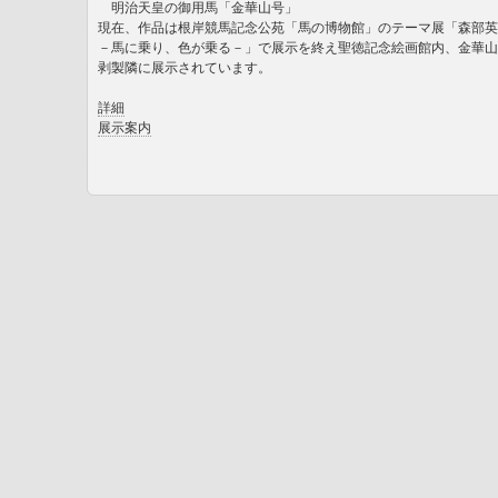
明治天皇の御用馬「金華山号」
現在、作品は根岸競馬記念公苑「馬の博物館」のテーマ展「森部英
－馬に乗り、色が乗る－」で展示を終え聖徳記念絵画館内、金華山
剥製隣に展示されています。
詳細
展示案内