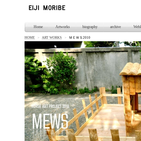
Home
Artworks
biography
archive
Webl
HOME
>
ART WORKS
>
ＭＥＷＳ2010