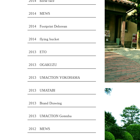
2014 horse face
2014 MEWS
2014 Footprint Delorean
2014 flying bucket
2013 ETO
2013 OGAKUZU
2013 UMACTION YOKOHAMA
2013 UMATABI
2013 Brand Drawing
2013 UMACTION Gotenba
2012 MEWS