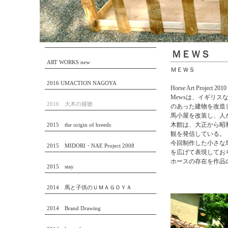
ＭＥＷＳ
ART WORKS new
ＭＥＷＳ
2016 UMACTION NAGOYA
Horse Art Project 2010
Mewsは、イギリ
2016 大木の接吻
のあった建物を改造
馬小屋を改装し、人
木館は、大正から昭
2015 the origin of breeds
観を発信している。
今回制作した小さな
2015 MIDORI・NAE Project 2008
を広げて表現してお
ホースの存在を作品
2015 stay
2014 馬と子供のＵＭＡＧＯＹＡ
2014 Brand Drawing