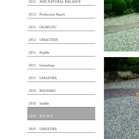
2012 4WD NATURAL BALANCE
2012 Production Ranch
2012 OGAKUZU
2012 UMACTION
2011 Puddle
2011 Genealogy
2011 UMAZURA
2010 BACHAKU
2010 Saddle
2010 ＭＥＷＳ
2010 UMAZURA