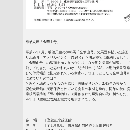
奉納絵画「金華山号」
平成25年8月、明治天皇の御料馬「金華山号」の馬面を描いた絵画
リル絵具・アクリルインク・P120号）を明治神宮に奉納しました
「金華山号」の馬面を描くきっかけは「なぜ明治天皇が剥製にして
残しておきたいと思われたのか、明治11年（1878）の明治天皇巡
して休憩場所に指定されている実家へ、ひょっとしたら金華山号も
に来ていたのでは？
と思うと縁のようなものを感じ、興味が湧いた。2013年の春から
記念絵画館に展示保存されている剥製の取材を重ね、同年の秋に横
岸競馬場跡地「馬の博物館」で開催された展覧会の為に制作した。
26年より聖徳記念絵画館にて展示されている。
会 場 ｜聖徳記念絵画館
住 所 ｜〒160-0013 東京都新宿区霞ヶ丘町1番1号