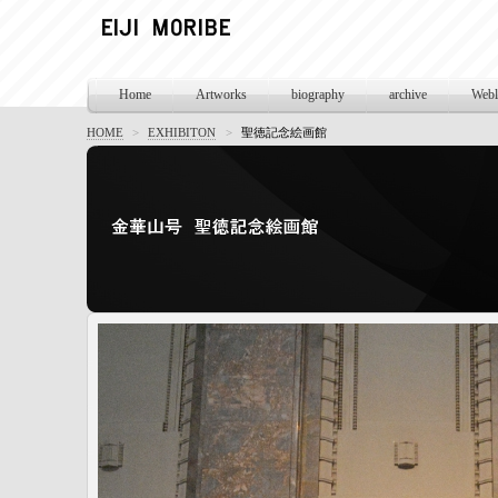
Home
Artworks
biography
archive
Webl
HOME
>
EXHIBITON
>
聖徳記念絵画館