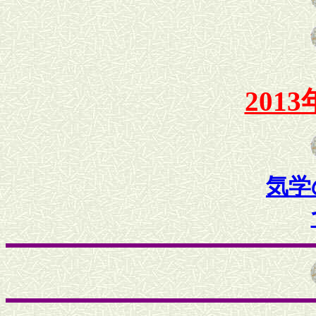
201
気学