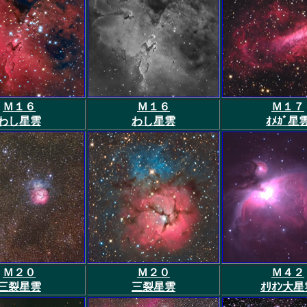
Ｍ１６
Ｍ１６
Ｍ１７
わし星雲
わし星雲
ｵﾒｶﾞ星
Ｍ２０
Ｍ２０
Ｍ４２
三裂星雲
三裂星雲
ｵﾘｵﾝ大