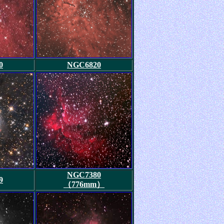
0
NGC6820
NGC7380
9
（776mm）