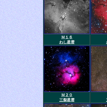
Ｍ１６
わし星雲
Ｍ２０
三裂星雲