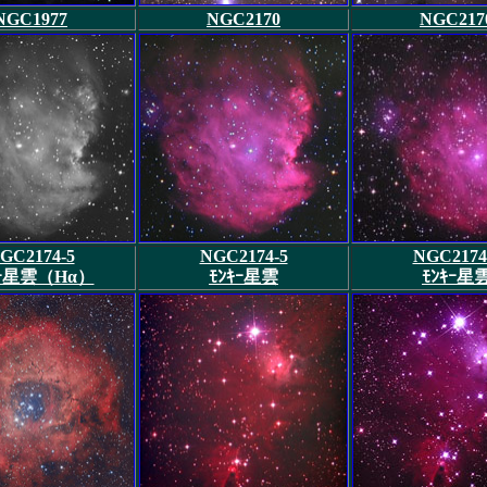
NGC1977
NGC2170
NGC217
GC2174-5
NGC2174-5
NGC2174
ｷｰ星雲（Hα）
ﾓﾝｷｰ星雲
ﾓﾝｷｰ星