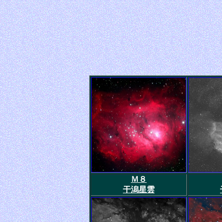
Ｍ８
干潟星雲