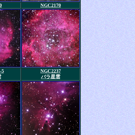
0
NGC2170
-5
NGC2237
雲
バラ星雲