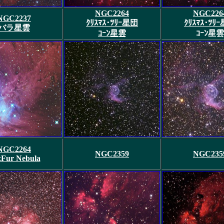
NGC2264
NGC226
NGC2237
ｸﾘｽﾏｽ･ﾂﾘｰ星団
ｸﾘｽﾏｽ･ﾂﾘ
バラ星雲
ｺｰﾝ星雲
ｺｰﾝ星雲
NGC2264
NGC2359
NGC235
Fur Nebula