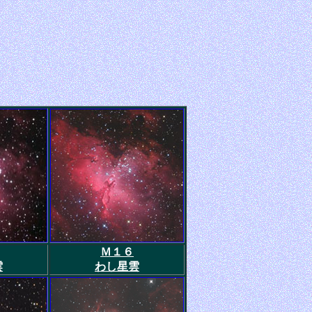
Ｍ１６
雲
わし星雲