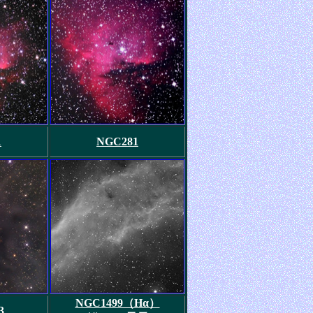
1
NGC281
NGC1499（Hα）
3