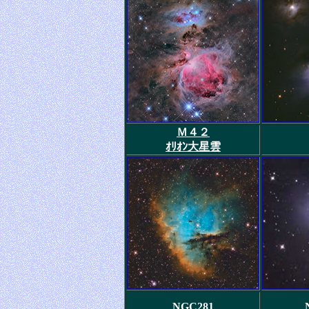
Ｍ４２
ｵﾘｵﾝ大星雲
NGC281