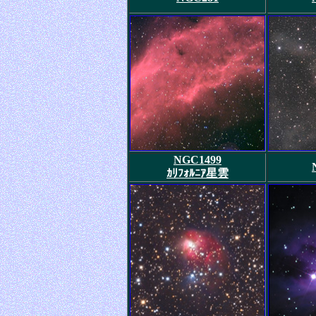
NGC1499
ｶﾘﾌｫﾙﾆｱ星雲