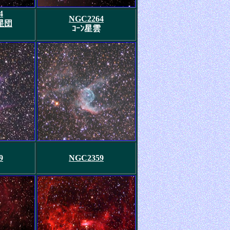
4
NGC2264
ｰ星団
ｺｰﾝ星雲
9
NGC2359