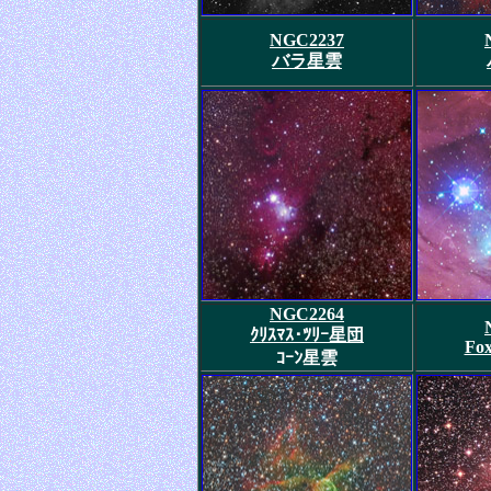
NGC2237
バラ星雲
NGC2264
ｸﾘｽﾏｽ･ﾂﾘｰ星団
Fox
ｺｰﾝ星雲