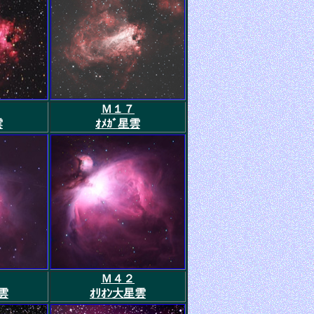
Ｍ１７
雲
ｵﾒｶﾞ星雲
Ｍ４２
星雲
ｵﾘｵﾝ大星雲