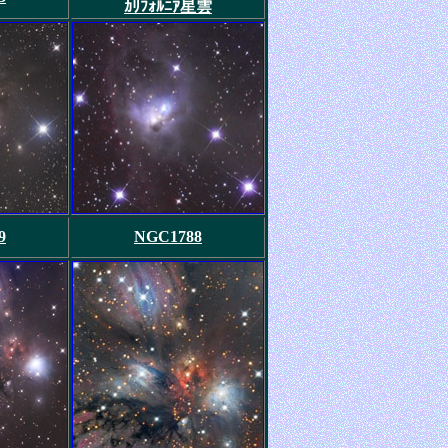
ｶﾘﾌｫﾙﾆｱ星雲
9
NGC1788