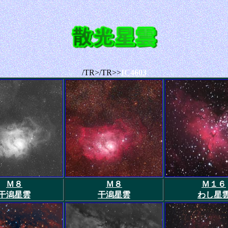
/TR>/TR>>
IC4603
Ｍ８
Ｍ８
Ｍ１６
干潟星雲
干潟星雲
わし星