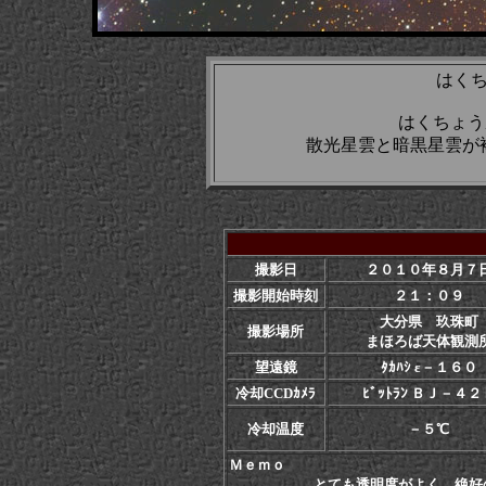
はく
はくちょう
散光星雲と暗黒星雲が
撮影日
２０１０年８月７
撮影開始時刻
２１：０９
大分県 玖珠町
撮影場所
まほろば天体観測
望遠鏡
ﾀｶﾊｼ ε－１６０
冷却CCDｶﾒﾗ
ﾋﾞｯﾄﾗﾝ ＢＪ－４２
冷却温度
－５℃
Ｍｅｍｏ
とても透明度がよく、絶好