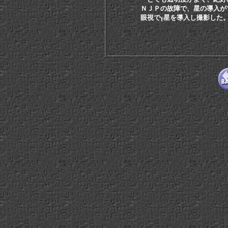
ＮＪＰの故障で、星の導入ができ
眼視でγ星を導入し撮影した