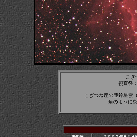
こぎ
視直径：
こぎつね座の亜鈴星雲
角のように
撮影日
２００７年８月４