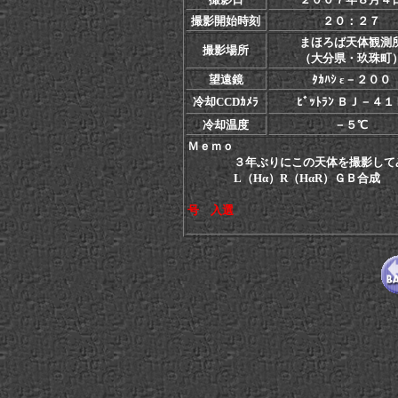
撮影開始時刻
２０：２７
まほろば天体観測
撮影場所
（大分県・玖珠町
望遠鏡
ﾀｶﾊｼ ε－２００
冷却CCDｶﾒﾗ
ﾋﾞｯﾄﾗﾝ ＢＪ－４１
冷却温度
－５℃
Ｍｅｍｏ
３年ぶりにこの天体を撮影して
L（Hα）R（HαR）ＧＢ合成
号 入選