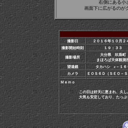
右側にある小さ
画面下に広がるのがク
撮影日
２０１６年１０月２
撮影開始時刻
１９：３３
大分県 玖珠町
撮影場所
まほろば天体観測
望遠鏡
タカハシ ε－１６
カメラ
ＥＯＳ６Ｄ（ＳＥＯ－Ｓ
Ｍｅｍｏ
この日は好天に恵まれ、久しぶり
大気も安定しており、たっぷり