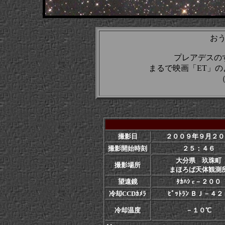
お
プレアデスの
まるで映画「ET」
撮影日
２００９年９月２０
撮影開始時刻
２５：４６
大分県 玖珠町
撮影場所
まほろば天体観測
望遠鏡
ﾀｶﾊｼ ε－２００
冷却CCDｶﾒﾗ
ﾋﾞｯﾄﾗﾝ ＢＪ－４２
冷却温度
－１０℃