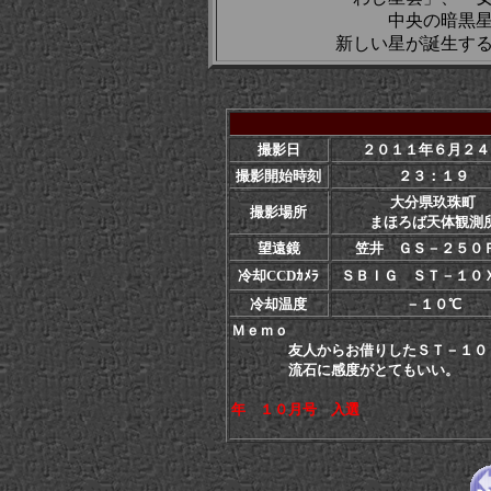
中央の暗黒
新しい星が誕生す
撮影日
２０１１年６月２４
撮影開始時刻
２３：１９
大分県玖珠町
撮影場所
まほろば天体観測
望遠鏡
笠井 ＧＳ－２５０
冷却CCDｶﾒﾗ
ＳＢＩＧ ＳＴ－１０
冷却温度
－１０℃
Ｍｅｍｏ
友人からお借りしたＳＴ－１０
流石に感度がとてもいい。
年 １０月号 入選