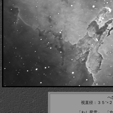
へ
視直径：３５’×
「わし星雲」、「