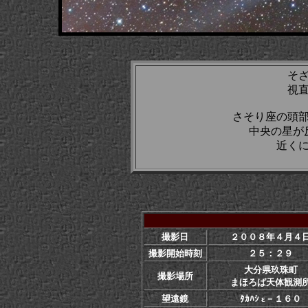
そ
視
さそり座の頭
中央の星が
近くに
撮影日
２００８年４月４
撮影開始時刻
２５：２９
大分県玖珠町
撮影場所
まほろば天体観測
望遠鏡
ﾀｶﾊｼ ε－１６０