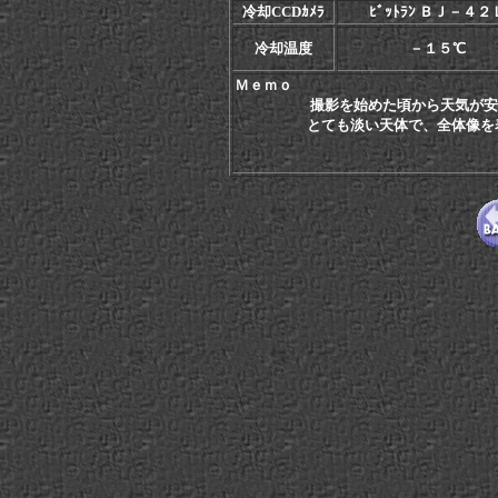
冷却CCDｶﾒﾗ
ﾋﾞｯﾄﾗﾝ ＢＪ－４２
冷却温度
－１５℃
Ｍｅｍｏ
撮影を始めた頃から天気が安
とても淡い天体で、全体像を表現