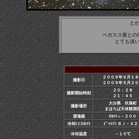
と
ペガスス座との
とても淡
２００９年９月１８
撮影日
２００９年９月２０
２０：２８
撮影開始時刻
２１：４５
大分県 玖珠町
撮影場所
まほろば天体観測
望遠鏡
ﾀｶﾊｼ ε－２００
冷却CCDｶﾒﾗ
ﾋﾞｯﾄﾗﾝ ＢＪ－４２
冷却温度
－１０℃