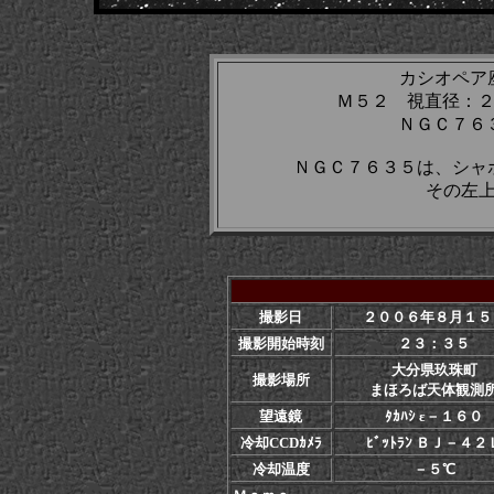
カシオペア
Ｍ５２ 視直径：２
ＮＧＣ７６３
ＮＧＣ７６３５は、シャ
その左
撮影日
２００６年８月１５
撮影開始時刻
２３：３５
大分県玖珠町
撮影場所
まほろば天体観測
望遠鏡
ﾀｶﾊｼ ε－１６０
冷却CCDｶﾒﾗ
ﾋﾞｯﾄﾗﾝ ＢＪ－４２
冷却温度
－５℃