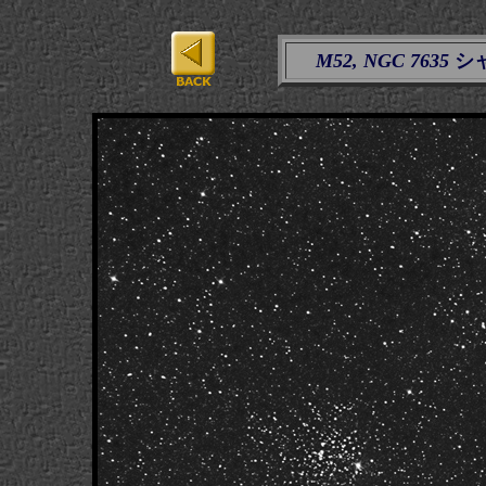
M52, NGC 7635
シ