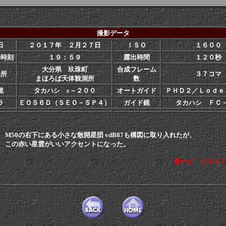
撮影データ
日
２０１７年 ２月２７日
ＩＳＯ
１６００
始時刻
１９：５９
露出時間
１２０秒
大分県 玖珠町
合成フレーム
場所
３７コマ
まほろば天体観測所
数
鏡
タカハシ ε－２００
オートガイド
ＰＨＤ２／Ｌｏｄｅ
ラ
ＥＯＳ６Ｄ（ＳＥＯ－ＳＰ４）
ガイド鏡
タカハシ ＦＣ
右下にある小さな散開星団 vdB87も構図に取り入れたが、
い星雲がいいアクセントになった。
星ナビ ２０１