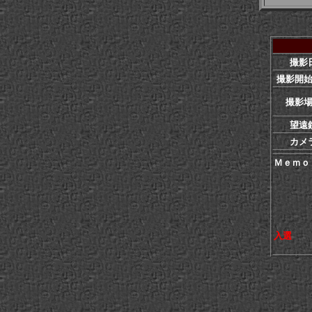
撮影
撮影開
撮影
望遠
カメ
Ｍｅｍｏ
M50の
この赤
入選