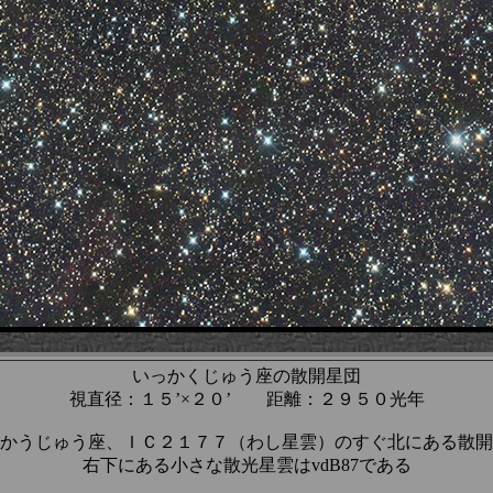
いっかくじゅう座の散開星団
視直径：１５’×２０’ 距離：２９５０光年
かうじゅう座、ＩＣ２１７７（わし星雲）のすぐ北にある散開
右下にある小さな散光星雲はvdB87である