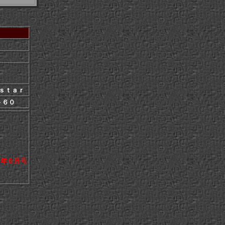
ｓｔａｒ
－６０
７年６月号