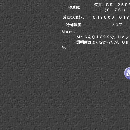
笠井 ＧＳ－２５０
望遠鏡
（０．７６×）
冷却CCDｶﾒﾗ
ＱＨＹＣＣＤ ＱＨＹ
冷却温度
－２０℃
Ｍｅｍｏ
Ｍ１６をＱＨＹ２２で、Ｈａフ
透明度はよくなかったが、ＱＨＴ２
た。