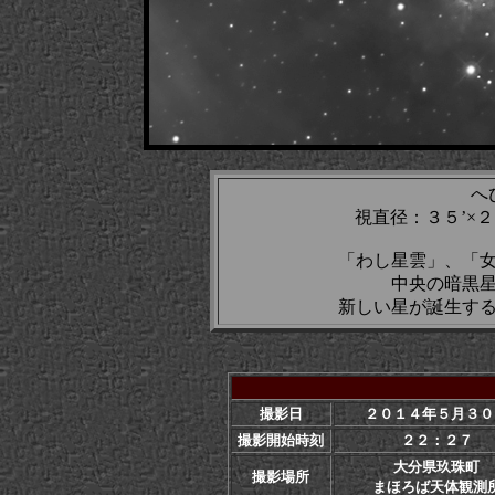
へ
視直径：３５’×
「わし星雲」、「
中央の暗黒
新しい星が誕生す
撮影日
２０１４年５月３０
撮影開始時刻
２２：２７
大分県玖珠町
撮影場所
まほろば天体観測