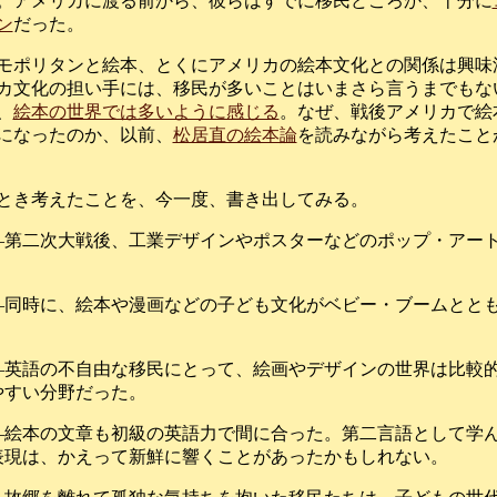
。アメリカに渡る前から、彼らはすでに移民どころか、十分に
ン
だった。
モポリタンと絵本、とくにアメリカの絵本文化との関係は興味
カ文化の担い手には、移民が多いことはいまさら言うまでもな
、
絵本の世界では多いように感じる
。なぜ、戦後アメリカで絵
になったのか、以前、
松居直の絵本論
を読みながら考えたこと
とき考えたことを、今一度、書き出してみる。
―第二次大戦後、工業デザインやポスターなどのポップ・アー
―同時に、絵本や漫画などの子ども文化がベビー・ブームとと
―英語の不自由な移民にとって、絵画やデザインの世界は比較
やすい分野だった。
―絵本の文章も初級の英語力で間に合った。第二言語として学
表現は、かえって新鮮に響くことがあったかもしれない。