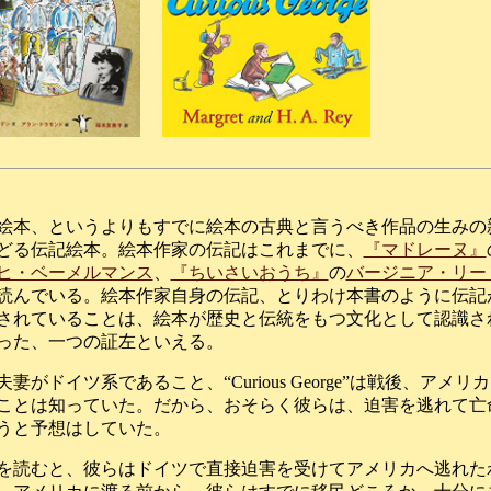
絵本、というよりもすでに絵本の古典と言うべき作品の生みの
どる伝記絵本。絵本作家の伝記はこれまでに、
『マドレーヌ』
ヒ・ベーメルマンス
、
『ちいさいおうち』
の
バージニア・リー
読んでいる。絵本作家自身の伝記、とりわけ本書のように伝記
されていることは、絵本が歴史と伝統をもつ文化として認識さ
った、一つの証左といえる。
夫妻がドイツ系であること、“Curious George”は戦後、アメリ
ことは知っていた。だから、おそらく彼らは、迫害を逃れて亡
うと予想はしていた。
を読むと、彼らはドイツで直接迫害を受けてアメリカへ逃れた