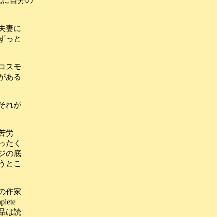
代に自分の
。
夫妻に
ずっと
コスモ
がある
それが
苦労
ったく
ジの底
うとこ
の作家
ete
作品は読