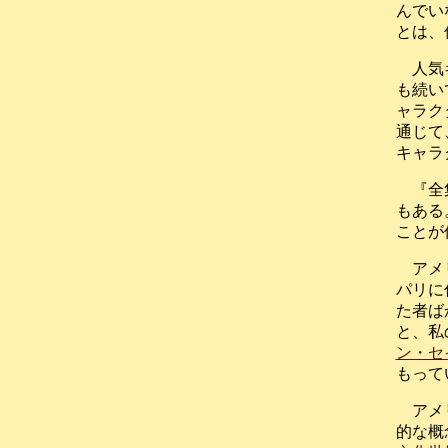
んでい
とは、
人気
も続い
ャラク
通じて
キャラ
『全
もある
ことが
アメ
パリに
た者ば
と、私
ン・セ
もって
アメ
的な概