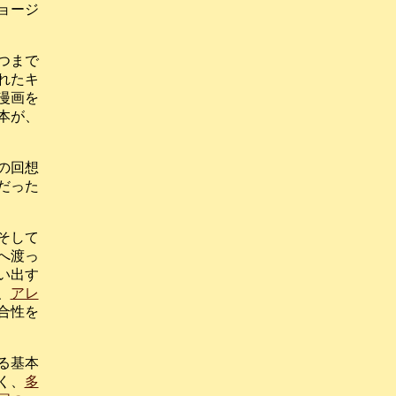
ョージ
つまで
れたキ
漫画を
本が、
の回想
だった
そして
へ渡っ
い出す
、
アレ
合性を
る基本
く、
多