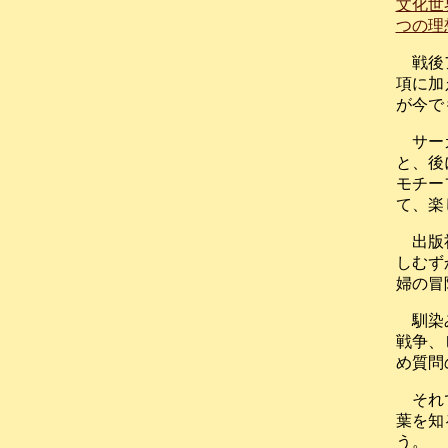
文化世
つの理
戦後
項に加
が今で
サー
と、後
モチー
て、楽
出版
しむず
婦の冒
馴染
戦争、
め質問
それ
葉を知
う。