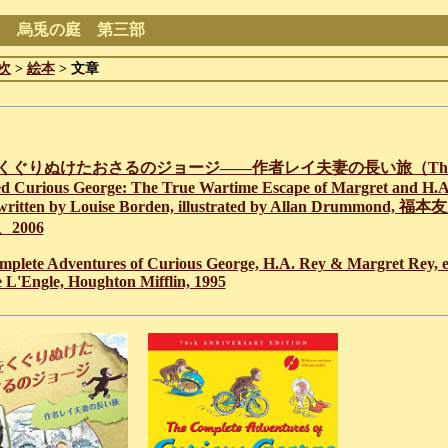
る 烏兎の庭 第三部
次
>
絵本
> 文章
くぐりぬけたおさるのジョージ――作者レイ夫妻の長い旅（The Jo
d Curious George: The True Wartime Escape of Margret and H.A
itten by Louise Borden, illustrated by Allan Drummond,
2006
plete Adventures of Curious George, H.A. Rey & Margret Rey, e
 L'Engle, Houghton Mifflin, 1995