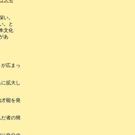
コスモ
深い。
い。と
本文化
があ
トが広まっ
もに拡大し
的才能を発
んだ者の簡