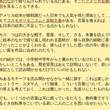
界のなか
で繰り広げられている点にある。そこに
アメリカ合衆
想
を見ることもできる。
アメリカ絵本が敗戦国だった日本でも人気を得た理由として、
えて
コスモポリタニズムと楽観主義
がある。言葉を換えれば、
も日本の絵本に不足している点かもしれない。
カス、つばの大きな帽子、星座、そして、さる。本書を読んで
に絵本のなかで繰り返し現われる題材が、彼ら自身の経験に基
フだったことがよくわかる。彼らはそうした思い出の辛い面を
しい面を作品に込めたのだろう。
社の紹介では、小学校中学年からと書かれているけれども、内
かしいところもある。歴史背景はあえて説明はしないで、若い
険記として読み聞かせるだけでいいのかもしれない。
みあるモチーフを読み聞かせながら一緒に探す、これは楽しか
ヒットラー、ユダヤ人、パリ陥落、こういう言葉について、あ
の答えを考えておく、これは難しかった。先送りにしたものも
でも、いくつかの言葉は耳に残っているだろう。教科書でそう
るとき自転車をこいでいる若い二人のことを思い出せたらいい