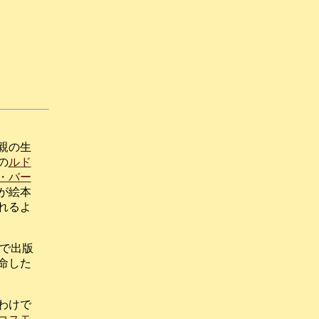
親の生
の
ルド
・バー
が絵本
れるよ
カで出版
命した
わけで