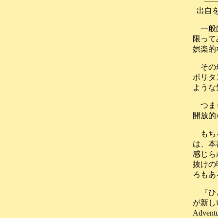
―
出自
一般
限って
娯楽的
その
ポリタ
ような
つま
開放的
もち
は、本
感じら
抜けの
ろもあ
『ひ
が新し
Adv