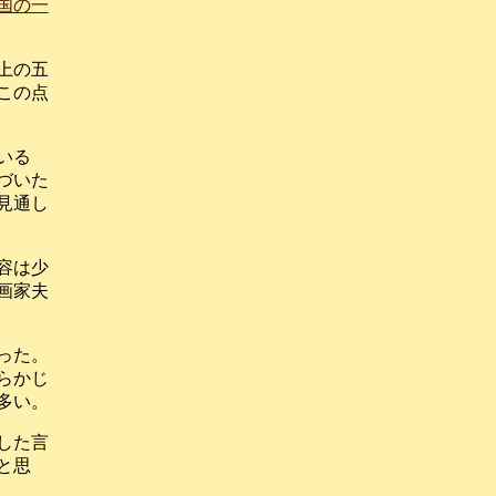
国の一
上の五
この点
いる
づいた
見通し
容は少
画家夫
った。
らかじ
多い。
した言
と思