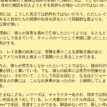
―故郷を離れて孤独な気持ちを抱いた移民たちは、子どもの世
を含めた物語を伝えようとする気持ちが強かったのではないか
的には、こうした見立ては的外れではないだろう。ただしレイ
みると自分たちの祖国や出自を語るという回顧的な面よりも、
な面が強い。
理由に、彼らが迫害を逃れて亡命したというよりは、もともと
ンとして生きていて、チャンスの一つとして米国に渡ったこと
気がする。
り、レイ夫妻の絵本には、苦難を乗りこえる楽観主義があり、
なアメリカ文化と相まって花開いたと見ることができる。
ろん、彼らが苦労をしなかったということではない。脱出行の
書が詳しく書いている。でも、彼らの絵本には苦労や悲惨がま
れない。それでいて、こうして伝記を読むと、なるほどジョー
明るさの裏には、こんな出来事があったのか、と納得してしま
る。
とまねこざる』シリーズは、キャラクター化され、現在では別
い作品を次々出している。レイ夫妻のオリジナル作品は、“Compl
entures”で全話、見渡すことができる。馴染めないので、新しい