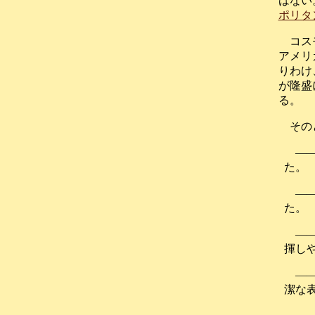
はない
ポリタ
コス
アメリ
りわけ
が隆盛
る。
その
―
た。
―
た。
―
揮し
―
潔な