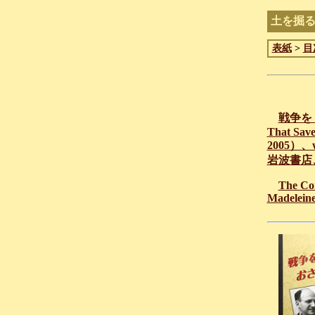
土を掘
表紙
>
目
戦争を
That Save
2005）、wr
岩波書店、
The Com
Madeleine