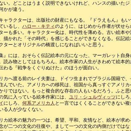
ない。どことはうまく説明できないけれど、ハンスの描いたジ
何かが違う。
キャラクターは、出版社の財産にもなる。『ドラえもん』もい
ているし、
ハロー・キティ
のように、はじめから作者が伏せら
ターも多い。キャラクター化は、時代性を薄める。古い絵本や
、描かれた「その時代」を感じることができなくなる。伝記絵
クターとオリジナルの橋渡しになればいいと思う。
集』には、おそらく伝記絵本の元になった、マーガレット自身
。読み物としてはもちろん、絵本作家の人生がきわめて絵本的
伝わる『戦争をくぐりぬけた』のほうが面白い。
リカへ渡る前のレイ夫妻は、ドイツ生まれでブラジル国籍で、
住んでいた。アメリカへの移民は、祖国から真っすぐアメリカ
かりではない。もっと複合的な存在の人もいるだろう。ふと思
の気に入っている絵本作家には、
ユリ・シュルヴィッツ
にしろ
イ
にしろ、
何系アメリカ人
と一言ではくくることができない複
いる人が少なくない。
リカ絵本の魅力の一つは、希望、平和、友情など、絵本が求め
念が二つの文化の往復や、まして一つの文化の内側だけではな