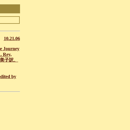
10.21.06
urney
. Rey,
 福本友美子訳、
dited by