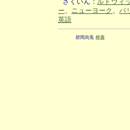
さくいん：
ルドウィ
ー
、
ニューヨーク
、
パ
英語
碧岡烏兎
横書