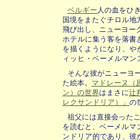
ベルギー
人の血をひ
国境をまたぐチロル地
飛び出し、ニューヨー
ホテルに集う客を落書
を描くようになり、や
ィッヒ・ベーメルマン
そんな彼がニューヨ
た絵本。
マドレーヌ（
ン）の世界
はまさに
辻
レクサンドリア）」
の
祖父には直接会った
を読むと、ベーメルマ
ンドリア的であり、彼