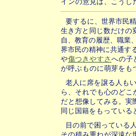
インの意見は、こうし
要するに、世界市民
生き方と同じ数だけの
自、教育の履歴、職業
界市民の精神に共通す
や
傷つきやすさ
への子
が呼ぶものに萌芽をも
老人に席を譲る人も
ら、それでも心のどこ
だと想像してみる。実
同じ国籍をもっている
目の前で困っている
その積み重ねが深遠な