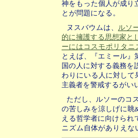
神をもった個人が成り
とが問題になる。
ヌスバウムは、
ルソ
的に擁護する思想家と
ーにはコスモポリタニ
とえば、『エミール』
国の人に対する義務を
わりにいる人に対して
主義者を警戒するがい
ただし、ルソーのコ
の苦しみを涼しげに眺
える哲学者に向けられ
ニズム自体がありえな