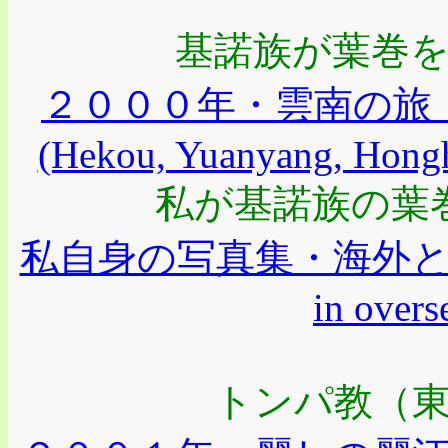
基諾族が葉巻
２０００年・雲南の旅
(Hekou, Yuanyang, Honghe
私が基諾族の葉
私自身の写真集・海外と日本編(
in overs
トンパ教（