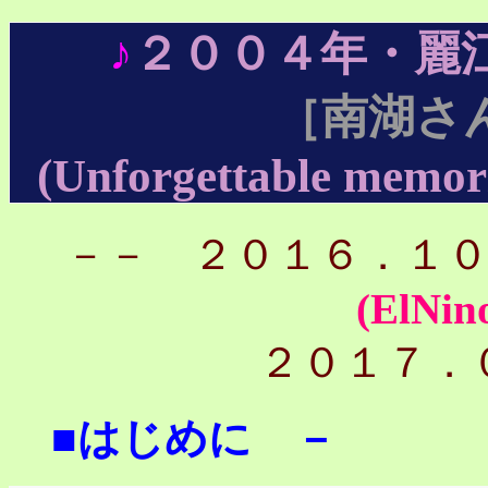
♪
２００４年・麗
［南湖さ
(Unforgettable memori
－－ ２０１６．１
(ElNin
２０１７．
■はじめに －