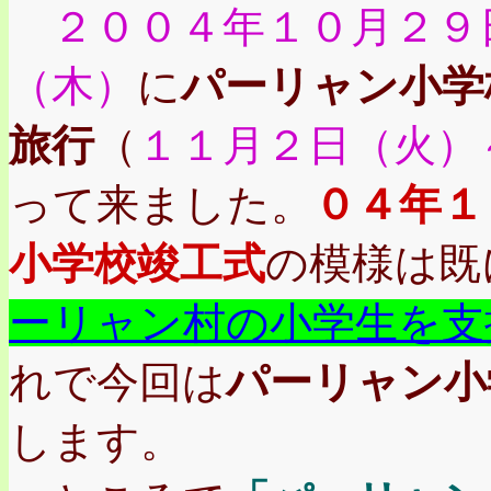
２００４年１０月２９
（木）
に
パーリャン小学
旅行
（
１１月２日（火）
って来ました。
０４年１
小学校竣工式
の模様は既
ーリャン村の小学生を支
れで今回は
パーリャン小
します。