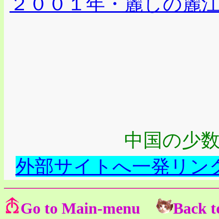
２００１年・麗しの麗江(Beautif
中国の少
外部サイトへ一発リンク！(Exter
Go to Main-menu
Back t