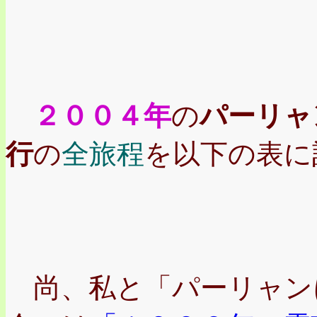
２００４年
の
パーリャ
行
の
全旅程
を以下の表に
尚、私と「パーリャン