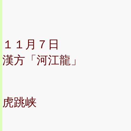
１１月７日
漢方「河江龍」
虎跳峡