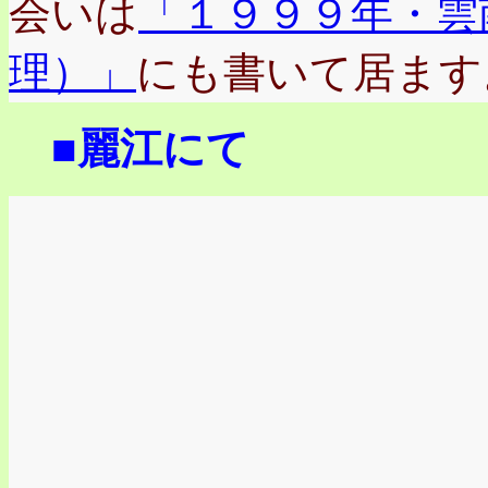
会いは
「１９９９年・雲
理）」
にも書いて居ます
■麗江にて