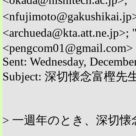
<nfujimoto@gakushikai.
<archueda@kta.att.ne.jp
<pengcom01@gmail.com>
Sent: Wednesday, Decembe
Subject: 深切懐念富樫先
> 一週年のとき、深切懐