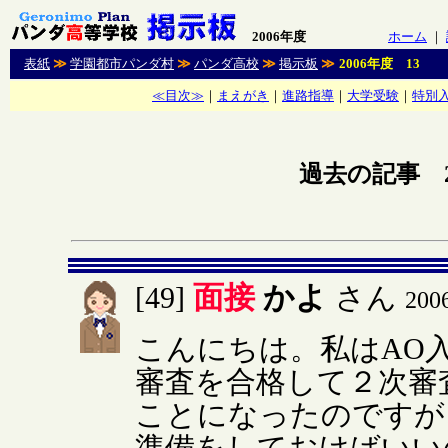
2006年度
ホーム
｜
表紙
≫
学園都市パンダ村
≫
パンダ高校
≫
掲示板
≫
2006年度 13
≪目次≫
｜
まえがき
｜
進路指導
｜
大学受験
｜
特別
過去の記事 2
面接
かよ
[49]
さん
20
こんにちは。私はAO
審査を合格して２次審
ことになったのですが
準備をしておけばいい