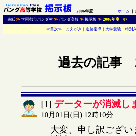
2006年度
ホーム
｜
表紙
≫
学園都市パンダ村
≫
パンダ高校
≫
掲示板
≫
2006年度 07
≪目次≫
｜
まえがき
｜
進路指導
｜
大学受験
｜
特別
過去の記事 2
データーが消滅し
[1]
10月01日(日) 12時10分
大変、申し訳ござい