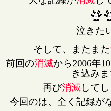
泣きた
そして、またまた
前回の
消滅
から2006年10
き込みま
再び
消滅
してし
今回のは、全く記録が