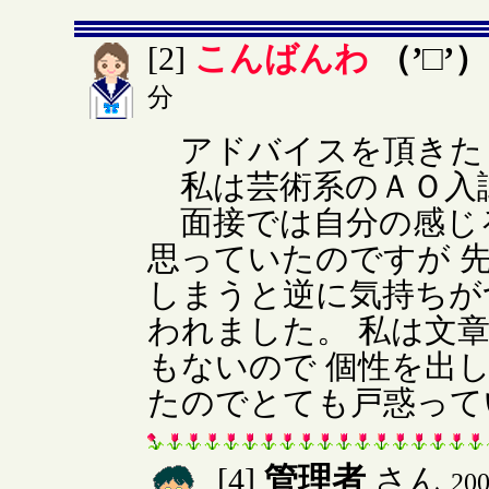
こんばんわ
（’□’
[2]
分
アドバイスを頂きた
私は芸術系のＡＯ入
面接では自分の感じ
思っていたのですが 
しまうと逆に気持ちが
われました。 私は文
もないので 個性を出
たのでとても戸惑って
管理者
[4]
さん
20