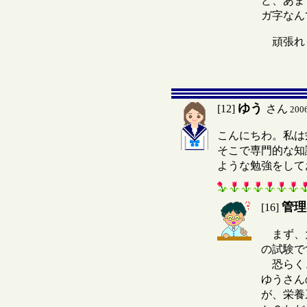
ど、あま
ガ字なん
頑張れ
ゆう
[12]
さん
200
こんにちわ。私は
そこで専門的な知
ような勉強をして
管理
[16]
まず、大
の試験で
恐らく、
ゆうさん
が、栄養