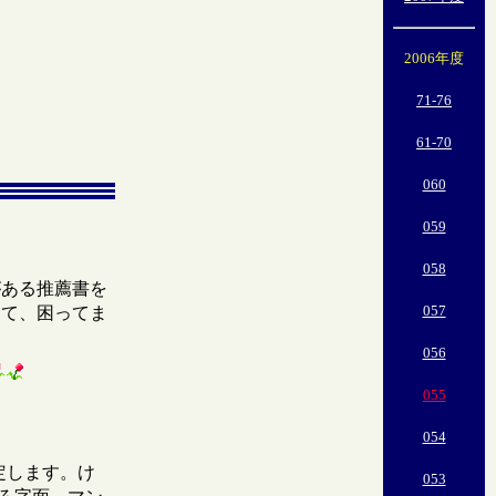
2006年度
71-76
61-70
060
059
058
がある推薦書を
057
くて、困ってま
056
055
054
定します。け
053