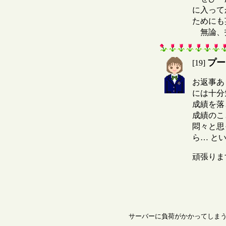
に入って
ためにも
無論、指
プー
[19]
お返事あ
には十分
成績を落
成績のこ
悶々と思
ら… と
頑張りま
サーバーに負荷がかかってしまうた