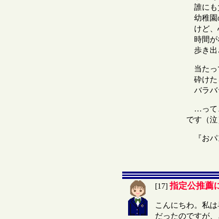
誰にも
幼稚園の
けど、心
時間が
歩き出
当たっ
砕けた
バラバラ
…って、
です（泣
『おパ
指定公推薦
[17]
こんにちわ。私は
だったのですが、