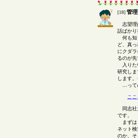
管理
[18]
志望理由
話ばかり
何も知ら
ど、真っ
にクダラ
るのが先
入りたい
研究しま
します。
…っての
ここ
同志社大
です。
まずは『
ネット検
のか、そ