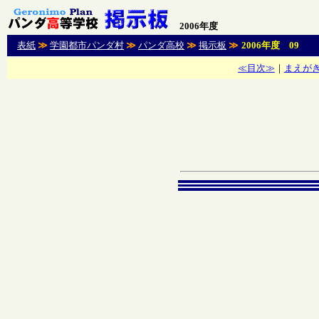
2006年度
表紙
≫
学園都市パンダ村
≫
パンダ高校
≫
掲示板
≫
2006年度 09
≪目次≫
｜
まえが