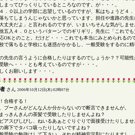
しまってびっくりしているところなのです。が・・・。
４．０以上の学部に志望しているのですが、私はちょうど４．
落ちてしまうんじゃないかと思っています。担任や進路の先生
大丈夫だよ」と言われるのですが、いまいちそんな気がしませ
捨五入４．０というパターンでのギリギリ。先生に「これでも
応OKとのこと。だけど・・・これでも本当にみとめられるの
校で落ちると学校にも迷惑がかかるし、一般受験をするのに精
の先生の言うように合格したりはするのでしょうか？？可能性
受験へ・・・とも考えているのですが・・・。
しくお願いします・・・。
者
さん
2006年10月12日(木) 02時07分
！合格する！
プーさんがどんな人か分からないので断言できませんが。
っきんきんの茶髪で受験したりしませんよね？
アスびしびし、ねいるあぁとぐりぐりで面接受けたりしませ
廊下でタバコ吸ったりしないですよね？
受験の勉強はして下さい。それが精神安定剤になりますし、