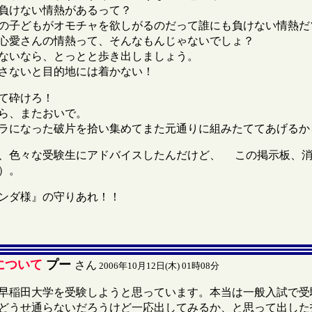
負けない情熱があるって？
子どもがオモチャを欲しがるのだって誰にも負けない情熱だ
愛さんの情熱って、そんなもんじゃないでしょ？
ないなら、とっとと歩き出しましょう。
さないと目的地には着かない！
て砕けろ！
ら、またおいで。
になった破片を拾い集めてまた元通りに組みたててあげるか
色々な受験生にアドバイスしたんだけど、 この掲示板、消
）。
ンダ様』の守りあれ！！
について
プー
さん
2006年10月12日(木) 01時08分
早稲田大学を受験しようと思っています。本当は一般入試で受
どうせ通らないだろうけど一応出してみるか、と思って出した