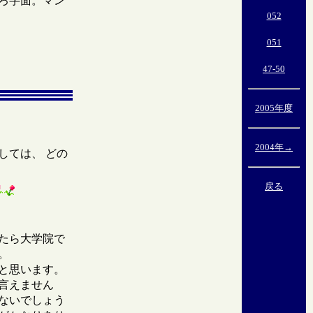
ろ字面。マン
052
051
47-50
2005年度
2004年→
しては、 どの
戻る
たら大学院で
。
と思います。
言えません
ないでしょう