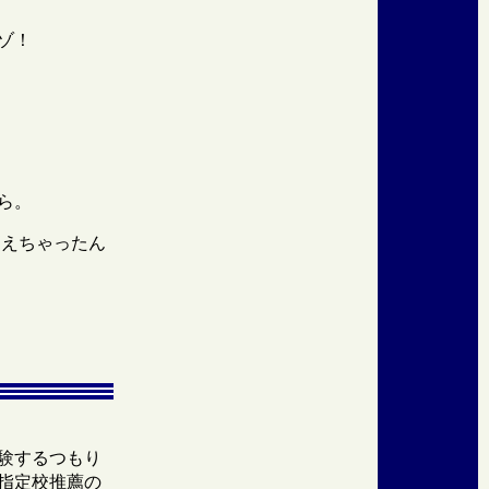
ゾ！
ら。
えちゃったん
験するつもり
指定校推薦の