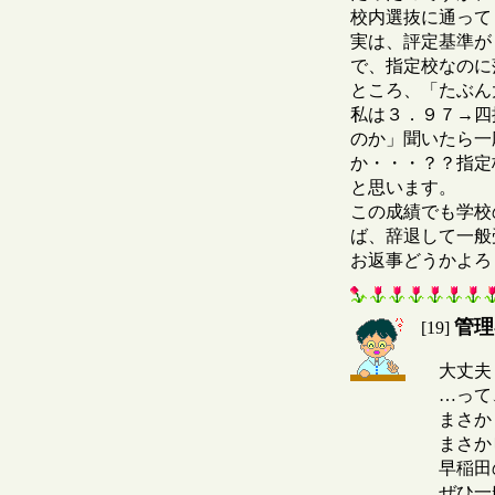
校内選抜に通って
実は、評定基準が
で、指定校なのに
ところ、「たぶん
私は３．９７→四
のか」聞いたら一
か・・・？？指定
と思います。
この成績でも学校
ば、辞退して一般
お返事どうかよろ
管理
[19]
大丈夫
…って、
まさかま
まさかピ
早稲田の
ぜひ一般