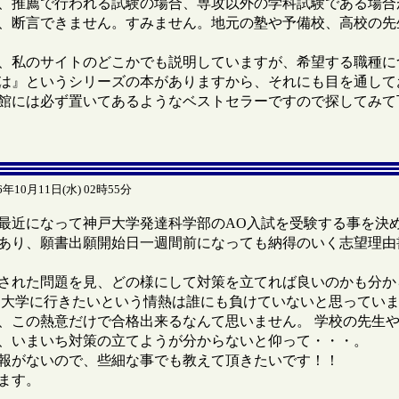
、推薦で行われる試験の場合、専攻以外の学科試験である場合
、断言できません。すみません。地元の塾や予備校、高校の先
私のサイトのどこかでも説明していますが、希望する職種に
は』というシリーズの本がありますから、それにも目を通して
館には必ず置いてあるようなベストセラーですので探してみて
6年10月11日(水) 02時55分
最近になって神戸大学発達科学部のAO入試を受験する事を決め
あり、願書出願開始日一週間前になっても納得のいく志望理由
された問題を見、どの様にして対策を立てれば良いのかも分か
戸大学に行きたいという情熱は誰にも負けていないと思っていま
、この熱意だけで合格出来るなんて思いません。 学校の先生
、いまいち対策の立てようが分からないと仰って・・・。
報がないので、些細な事でも教えて頂きたいです！！
ます。