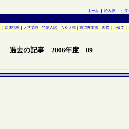
ホーム
｜
読み物
｜
小学
き
｜
進路指導
｜
大学受験
｜
特別入試
｜
ＡＯ入試
｜
志望理由書
｜
面接
｜
小論文
｜
過去の記事 2006年度 09