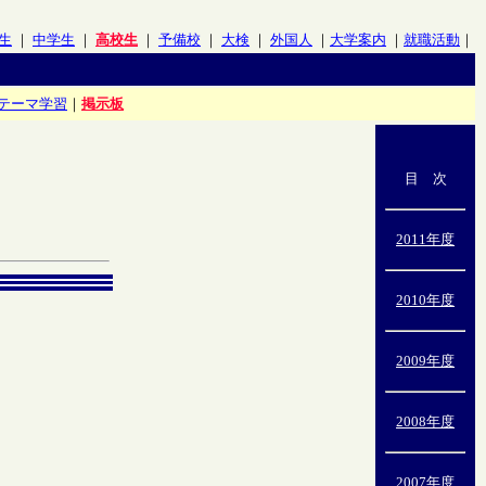
生
｜
中学生
｜
高校生
｜
予備校
｜
大検
｜
外国人
｜
大学案内
｜
就職活動
｜
テーマ学習
｜
掲示板
目 次
2011年度
2010年度
2009年度
2008年度
2007年度