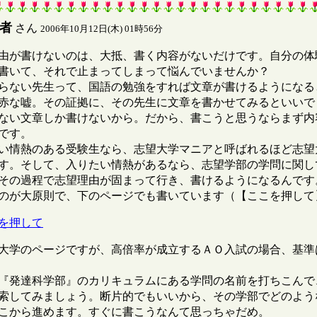
者
さん
2006年10月12日(木) 01時56分
が書けないのは、大抵、書く内容がないだけです。自分の体
書いて、それで止まってしまって悩んでいませんか？
ない先生って、国語の勉強をすれば文章が書けるようになる
赤な嘘。その証拠に、その先生に文章を書かせてみるといいで
ない文章しか書けないから。だから、書こうと思うならまず内
です。
情熱のある受験生なら、志望大学マニアと呼ばれるほど志望
す。そして、入りたい情熱があるなら、志望学部の学問に関し
その過程で志望理由が固まって行き、書けるようになるんです
が大原則で、下のページでも書いています（【ここを押して
を押して
学のページですが、高倍率が成立するＡＯ入試の場合、基準
発達科学部』のカリキュラムにある学問の名前を打ちこんで
索してみましょう。断片的でもいいから、その学部でどのよう
こから進めます。すぐに書こうなんて思っちゃだめ。